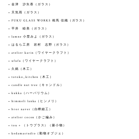
金津 沙矢香（ガラス）
天気雨（ガラス）
FUKU GLASS WORKS 相馬 佳織（ガラス）
平井 睦美（ガラス）
lamne 小埜みよ（ガラス）
はるら工房 岩村 志野（ガラス）
atelier karin（ワイヤークラフト）
ufufu（ワイヤークラフト）
久銘（木工）
totoko_kitchen（木工）
candle nut tree（キャンドル）
kukka（ハーバリウム）
himmeli lanka（ヒンメリ）
bror naver（白樺細工）
atelier cocon（かご編み）
tou + （トウプラス）（籐小物）
kedamastudio（動物オブジェ）