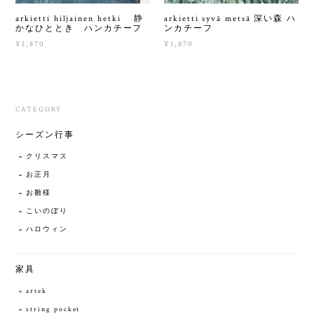
arkietti hiljainen hetki 静
arkietti syvä metsä 深い森 ハ
かなひととき ハンカチーフ
ンカチーフ
¥1,870
¥1,870
CATEGORY
シーズン行事
クリスマス
お正月
お雛様
こいのぼり
ハロウィン
家具
artek
string pocket