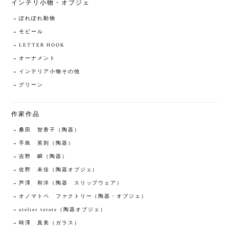
インテリ小物・オブジェ
ぽれぽれ動物
モビール
LETTER HOOK
オーナメント
インテリア小物その他
グリーン
作家作品
桑田 智香子（陶器）
手島 英則（陶器）
吉野 瞬（陶器）
佐野 未佳（陶器オブジェ）
芦澤 和洋（陶器 スリップウェア）
オノマトペ ファクトリー（陶器・オブジェ）
atelier tetote（陶器オブジェ）
時澤 真美（ガラス）