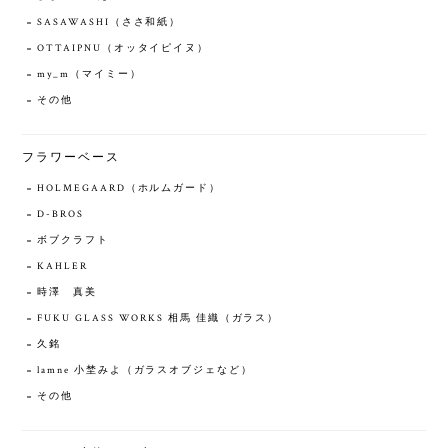
SASAWASHI（ささ和紙）
OTTAIPNU（オッタイピイヌ）
my_m（マイミー）
その他
フラワーベース
HOLMEGAARD（ホルムガード）
D-BROS
ボブクラフト
KAHLER
時澤 真美
FUKU GLASS WORKS 相馬 佳織（ガラス）
久銘
lamne 小埜みよ（ガラスオブジェなど）
その他