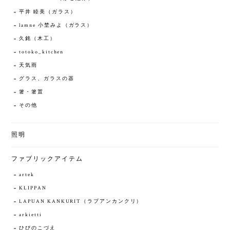
平井 睦美（ガラス）
lamne 小埜みよ（ガラス）
久銘（木工）
totoko_kitchen
天気雨
グラス、ガラスの器
箸・箸置
その他
照明
ファブリックアイテム
artek
KLIPPAN
LAPUAN KANKURIT（ラプアンカンクリ）
arkietti
ひびのこづえ