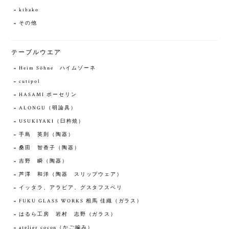
kibako
その他
テーブルウエア
Heim Söhne ハイムゾーネ
cutipol
HASAMI ポーセリン
ALONGU（明論具）
USUKIYAKI（臼杵焼）
手島 英則（陶器）
桑田 智香子（陶器）
吉野 瞬（陶器）
芦澤 和洋（陶器 スリップウェア）
イッタラ、アラビア、グスタフスベリ
FUKU GLASS WORKS 相馬 佳織（ガラス）
はるら工房 岩村 志野（ガラス）
atelier cocon（かご編み）