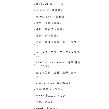
HASAMI ポーセリン
ALONGU（明論具）
USUKIYAKI（臼杵焼）
手島 英則（陶器）
桑田 智香子（陶器）
吉野 瞬（陶器）
芦澤 和洋（陶器 スリップウェ
ア）
イッタラ、アラビア、グスタフス
ベリ
FUKU GLASS WORKS 相馬 佳織
（ガラス）
はるら工房 岩村 志野（ガラ
ス）
atelier cocon（かご編み）
平井 睦美（ガラス）
lamne 小埜みよ（ガラス）
久銘（木工）
totoko_kitchen