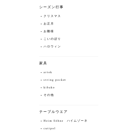
シーズン行事
クリスマス
お正月
お雛様
こいのぼり
ハロウィン
家具
artek
string pocket
kibako
その他
テーブルウエア
Heim Söhne ハイムゾーネ
cutipol