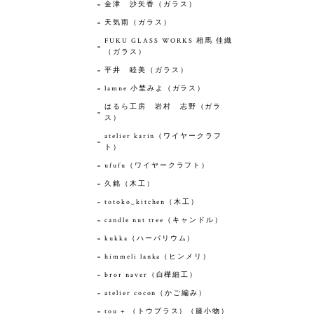
金津 沙矢香（ガラス）
天気雨（ガラス）
FUKU GLASS WORKS 相馬 佳織
（ガラス）
平井 睦美（ガラス）
lamne 小埜みよ（ガラス）
はるら工房 岩村 志野（ガラ
ス）
atelier karin（ワイヤークラフ
ト）
ufufu（ワイヤークラフト）
久銘（木工）
totoko_kitchen（木工）
candle nut tree（キャンドル）
kukka（ハーバリウム）
himmeli lanka（ヒンメリ）
bror naver（白樺細工）
atelier cocon（かご編み）
tou + （トウプラス）（籐小物）