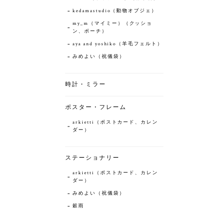
kedamastudio（動物オブジェ）
my_m（マイミー）（クッショ
ン、ポーチ）
aya and yoshiko（羊毛フェルト）
みめよい（祝儀袋）
時計・ミラー
ポスター・フレーム
arkietti（ポストカード、カレン
ダー）
ステーショナリー
arkietti（ポストカード、カレン
ダー）
みめよい（祝儀袋）
穀雨