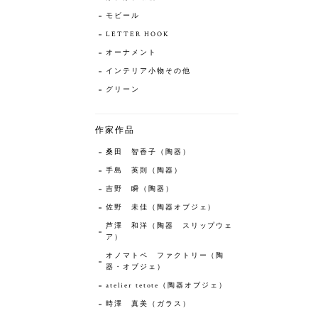
モビール
LETTER HOOK
オーナメント
インテリア小物その他
グリーン
作家作品
桑田 智香子（陶器）
手島 英則（陶器）
吉野 瞬（陶器）
佐野 未佳（陶器オブジェ）
芦澤 和洋（陶器 スリップウェ
ア）
オノマトペ ファクトリー（陶
器・オブジェ）
atelier tetote（陶器オブジェ）
時澤 真美（ガラス）