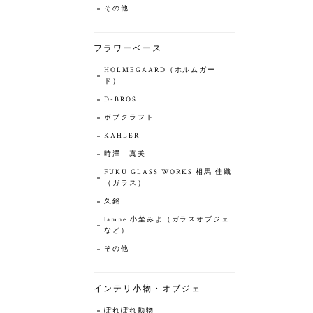
その他
フラワーベース
HOLMEGAARD（ホルムガー
ド）
D-BROS
ボブクラフト
KAHLER
時澤 真美
FUKU GLASS WORKS 相馬 佳織
（ガラス）
久銘
lamne 小埜みよ（ガラスオブジェ
など）
その他
インテリ小物・オブジェ
ぽれぽれ動物