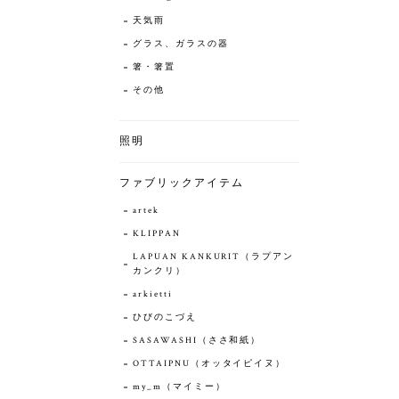
天気雨
グラス、ガラスの器
箸・箸置
その他
照明
ファブリックアイテム
artek
KLIPPAN
LAPUAN KANKURIT（ラプアン
カンクリ）
arkietti
ひびのこづえ
SASAWASHI（ささ和紙）
OTTAIPNU（オッタイピイヌ）
my_m（マイミー）