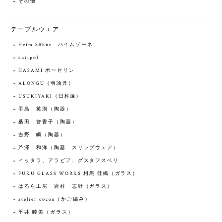
その他
テーブルウエア
Heim Söhne ハイムゾーネ
cutipol
HASAMI ポーセリン
ALONGU（明論具）
USUKIYAKI（臼杵焼）
手島 英則（陶器）
桑田 智香子（陶器）
吉野 瞬（陶器）
芦澤 和洋（陶器 スリップウェア）
イッタラ、アラビア、グスタフスベリ
FUKU GLASS WORKS 相馬 佳織（ガラス）
はるら工房 岩村 志野（ガラス）
atelier cocon（かご編み）
平井 睦美（ガラス）