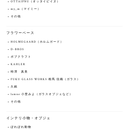
OTTAIPNU（オッタイピイヌ）
my_m（マイミー）
その他
フラワーベース
HOLMEGAARD（ホルムガード）
D-BROS
ボブクラフト
KAHLER
時澤 真美
FUKU GLASS WORKS 相馬 佳織（ガラス）
久銘
lamne 小埜みよ（ガラスオブジェなど）
その他
インテリ小物・オブジェ
ぽれぽれ動物