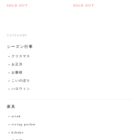
SOLD OUT
SOLD OUT
CATEGORY
シーズン行事
クリスマス
お正月
お雛様
こいのぼり
ハロウィン
家具
artek
string pocket
kibako