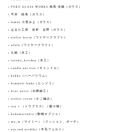
FUKU GLASS WORKS 相馬 佳織（ガラス）
平井 睦美（ガラス）
lamne 小埜みよ（ガラス）
はるら工房 岩村 志野（ガラス）
atelier karin（ワイヤークラフト）
ufufu（ワイヤークラフト）
久銘（木工）
totoko_kitchen（木工）
candle nut tree（キャンドル）
kukka（ハーバリウム）
himmeli lanka（ヒンメリ）
bror naver（白樺細工）
atelier cocon（かご編み）
tou + （トウプラス）（籐小物）
kedamastudio（動物オブジェ）
my_m（マイミー）（クッション、ポーチ）
aya and yoshiko（羊毛フェルト）