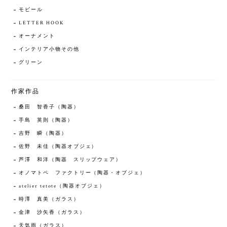
モビール
LETTER HOOK
オーナメント
インテリア小物その他
グリーン
作家作品
桑田 智香子（陶器）
手島 英則（陶器）
吉野 瞬（陶器）
佐野 未佳（陶器オブジェ）
芦澤 和洋（陶器 スリップウェア）
オノマトペ ファクトリー（陶器・オブジェ）
atelier tetote（陶器オブジェ）
時澤 真美（ガラス）
金津 沙矢香（ガラス）
天気雨（ガラス）