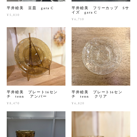
平井睦美 豆皿 gara C
平井睦美 フリーカップ Sサ
イズ gara C
¥5,830
¥6,710
平井睦美 プレート16セン
平井睦美 プレート16セン
チ tenn アンバー
チ tenn クリア
¥8,470
¥6,820