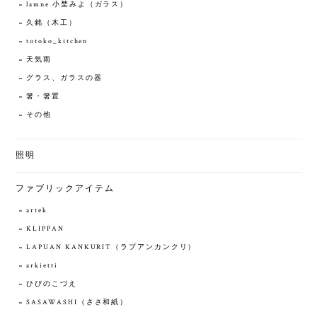
lamne 小埜みよ（ガラス）
久銘（木工）
totoko_kitchen
天気雨
グラス、ガラスの器
箸・箸置
その他
照明
ファブリックアイテム
artek
KLIPPAN
LAPUAN KANKURIT（ラプアンカンクリ）
arkietti
ひびのこづえ
SASAWASHI（ささ和紙）