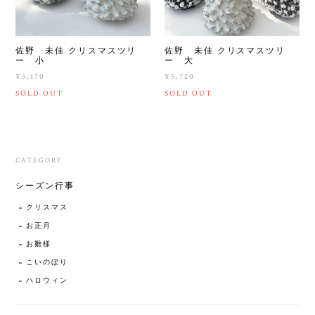
佐野 未佳 クリスマスツリ
佐野 未佳 クリスマスツリ
ー 小
ー 大
¥5,170
¥5,720
SOLD OUT
SOLD OUT
CATEGORY
シーズン行事
クリスマス
お正月
お雛様
こいのぼり
ハロウィン