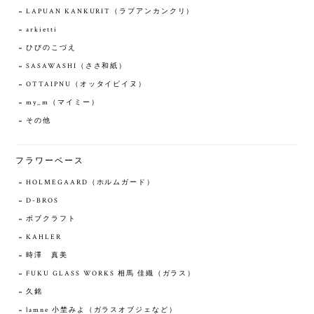
LAPUAN KANKURIT（ラプアンカンクリ）
arkietti
ひびのこづえ
SASAWASHI（ささ和紙）
OTTAIPNU（オッタイピイヌ）
my_m（マイミー）
その他
フラワーベース
HOLMEGAARD（ホルムガード）
D-BROS
ボブクラフト
KAHLER
時澤 真美
FUKU GLASS WORKS 相馬 佳織（ガラス）
久銘
lamne 小埜みよ（ガラスオブジェなど）