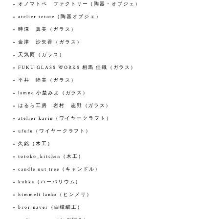
オノマトペ ファクトリー（陶器・オブジェ）
atelier tetote（陶器オブジェ）
時澤 真美（ガラス）
金津 沙矢香（ガラス）
天気雨（ガラス）
FUKU GLASS WORKS 相馬 佳織（ガラス）
平井 睦美（ガラス）
lamne 小埜みよ（ガラス）
はるら工房 岩村 志野（ガラス）
atelier karin（ワイヤークラフト）
ufufu（ワイヤークラフト）
久銘（木工）
totoko_kitchen（木工）
candle nut tree（キャンドル）
kukka（ハーバリウム）
himmeli lanka（ヒンメリ）
bror naver（白樺細工）