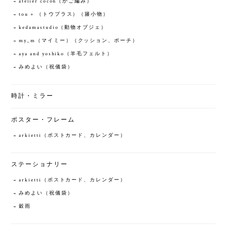
atelier cocon（かご編み）
tou + （トウプラス）（籐小物）
kedamastudio（動物オブジェ）
my_m（マイミー）（クッション、ポーチ）
aya and yoshiko（羊毛フェルト）
みめよい（祝儀袋）
時計・ミラー
ポスター・フレーム
arkietti（ポストカード、カレンダー）
ステーショナリー
arkietti（ポストカード、カレンダー）
みめよい（祝儀袋）
穀雨