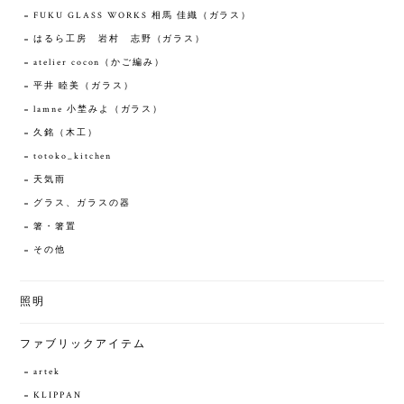
FUKU GLASS WORKS 相馬 佳織（ガラス）
はるら工房 岩村 志野（ガラス）
atelier cocon（かご編み）
平井 睦美（ガラス）
lamne 小埜みよ（ガラス）
久銘（木工）
totoko_kitchen
天気雨
グラス、ガラスの器
箸・箸置
その他
照明
ファブリックアイテム
artek
KLIPPAN