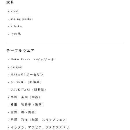
家具
artek
string pocket
kibako
その他
テーブルウエア
Heim Söhne ハイムゾーネ
cutipol
HASAMI ポーセリン
ALONGU（明論具）
USUKIYAKI（臼杵焼）
手島 英則（陶器）
桑田 智香子（陶器）
吉野 瞬（陶器）
芦澤 和洋（陶器 スリップウェア）
イッタラ、アラビア、グスタフスベリ