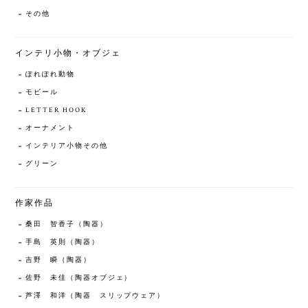
その他
インテリ小物・オブジェ
ぽれぽれ動物
モビール
LETTER HOOK
オーナメント
インテリア小物その他
グリーン
作家作品
桑田 智香子（陶器）
手島 英則（陶器）
吉野 瞬（陶器）
佐野 未佳（陶器オブジェ）
芦澤 和洋（陶器 スリップウェア）