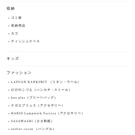
収納
ゴミ箱
収納用品
カゴ
ティッシュケース
キッズ
ファッション
LAPUAN KANKURIT （リネン・ウール）
ひびのこづえ（ハンカチ・ストール）
kna plus（プリーツバッグ）
ナガエプリュス（アクセサリー）
HARIO Lampwork Factory（アクセサリー）
SASAWASHI（ささ和紙）
atelier cocon （バングル）