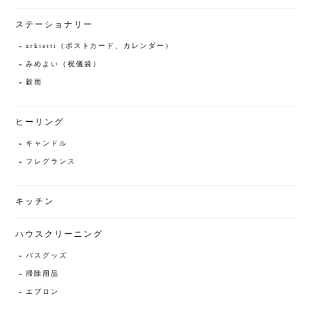
ステーショナリー
arkietti（ポストカード、カレンダー）
みめよい（祝儀袋）
穀雨
ヒーリング
キャンドル
フレグランス
キッチン
ハウスクリーニング
バスグッズ
掃除用品
エプロン