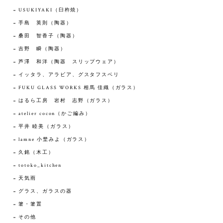
USUKIYAKI（臼杵焼）
手島 英則（陶器）
桑田 智香子（陶器）
吉野 瞬（陶器）
芦澤 和洋（陶器 スリップウェア）
イッタラ、アラビア、グスタフスベリ
FUKU GLASS WORKS 相馬 佳織（ガラス）
はるら工房 岩村 志野（ガラス）
atelier cocon（かご編み）
平井 睦美（ガラス）
lamne 小埜みよ（ガラス）
久銘（木工）
totoko_kitchen
天気雨
グラス、ガラスの器
箸・箸置
その他