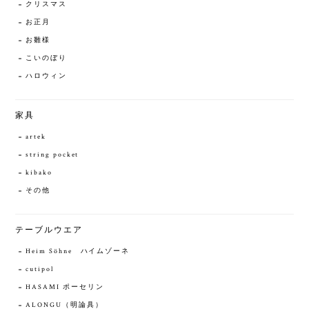
クリスマス
お正月
お雛様
こいのぼり
ハロウィン
家具
artek
string pocket
kibako
その他
テーブルウエア
Heim Söhne ハイムゾーネ
cutipol
HASAMI ポーセリン
ALONGU（明論具）