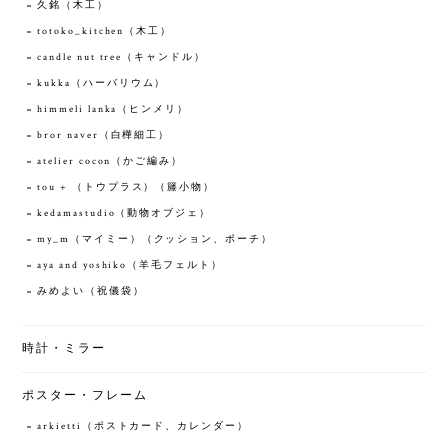
久銘（木工）
totoko_kitchen（木工）
candle nut tree（キャンドル）
kukka（ハーバリウム）
himmeli lanka（ヒンメリ）
bror naver（白樺細工）
atelier cocon（かご編み）
tou + （トウプラス）（籐小物）
kedamastudio（動物オブジェ）
my_m（マイミー）（クッション、ポーチ）
aya and yoshiko（羊毛フェルト）
みめよい（祝儀袋）
時計・ミラー
ポスター・フレーム
arkietti（ポストカード、カレンダー）