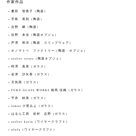
作家作品
桑田 智香子（陶器）
手島 英則（陶器）
吉野 瞬（陶器）
佐野 未佳（陶器オブジェ）
芦澤 和洋（陶器 スリップウェア）
オノマトペ ファクトリー（陶器・オブジェ）
atelier tetote（陶器オブジェ）
時澤 真美（ガラス）
金津 沙矢香（ガラス）
天気雨（ガラス）
FUKU GLASS WORKS 相馬 佳織（ガラス）
平井 睦美（ガラス）
lamne 小埜みよ（ガラス）
はるら工房 岩村 志野（ガラス）
atelier karin（ワイヤークラフト）
ufufu（ワイヤークラフト）