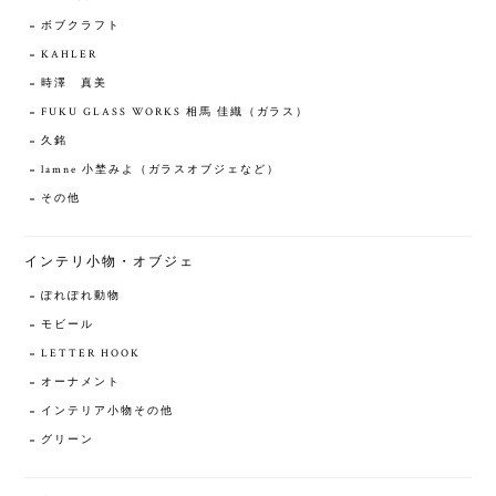
ボブクラフト
KAHLER
時澤 真美
FUKU GLASS WORKS 相馬 佳織（ガラス）
久銘
lamne 小埜みよ（ガラスオブジェなど）
その他
インテリ小物・オブジェ
ぽれぽれ動物
モビール
LETTER HOOK
オーナメント
インテリア小物その他
グリーン