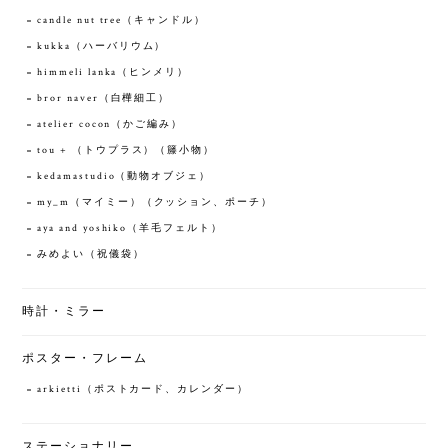
candle nut tree（キャンドル）
kukka（ハーバリウム）
himmeli lanka（ヒンメリ）
bror naver（白樺細工）
atelier cocon（かご編み）
tou + （トウプラス）（籐小物）
kedamastudio（動物オブジェ）
my_m（マイミー）（クッション、ポーチ）
aya and yoshiko（羊毛フェルト）
みめよい（祝儀袋）
時計・ミラー
ポスター・フレーム
arkietti（ポストカード、カレンダー）
ステーショナリー