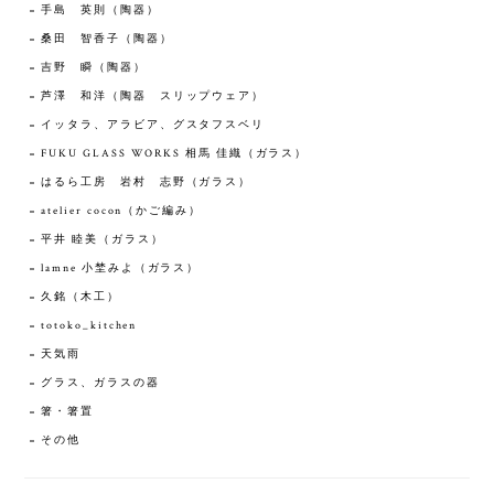
手島 英則（陶器）
桑田 智香子（陶器）
吉野 瞬（陶器）
芦澤 和洋（陶器 スリップウェア）
イッタラ、アラビア、グスタフスベリ
FUKU GLASS WORKS 相馬 佳織（ガラス）
はるら工房 岩村 志野（ガラス）
atelier cocon（かご編み）
平井 睦美（ガラス）
lamne 小埜みよ（ガラス）
久銘（木工）
totoko_kitchen
天気雨
グラス、ガラスの器
箸・箸置
その他