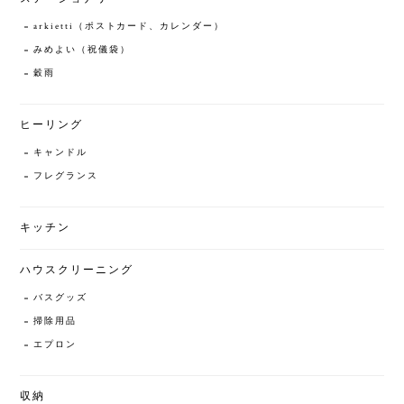
arkietti（ポストカード、カレンダー）
みめよい（祝儀袋）
穀雨
ヒーリング
キャンドル
フレグランス
キッチン
ハウスクリーニング
バスグッズ
掃除用品
エプロン
収納