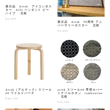
展示品 Artek アイコンポス
ター A331 ペンダント ビー
ハイブ 北欧
¥6,600
展示品 Artek 90周年 アニ
バーサリーポスター 北欧
¥6,600
Artek（アルテック）スツール
artek スツール60 専用カバー
60 ワイルドバーチ
ミナペルホネン tambourine
北欧
¥40,700
¥16,500