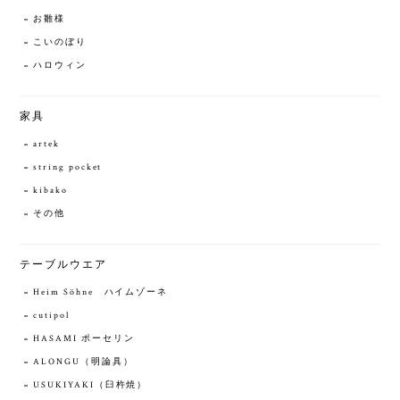
お雛様
こいのぼり
ハロウィン
家具
artek
string pocket
kibako
その他
テーブルウエア
Heim Söhne ハイムゾーネ
cutipol
HASAMI ポーセリン
ALONGU（明論具）
USUKIYAKI（臼杵焼）