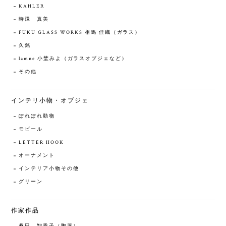
KAHLER
時澤 真美
FUKU GLASS WORKS 相馬 佳織（ガラス）
久銘
lamne 小埜みよ（ガラスオブジェなど）
その他
インテリ小物・オブジェ
ぽれぽれ動物
モビール
LETTER HOOK
オーナメント
インテリア小物その他
グリーン
作家作品