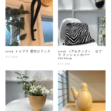
artek トゥプラ 壁付けフック
artek （アルテック） ゼブ
ラ クッションカバー
¥17,600
50×50cm
¥27,500