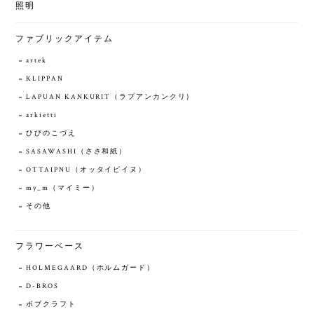
照明
ファブリックアイテム
artek
KLIPPAN
LAPUAN KANKURIT（ラプアンカンクリ）
arkietti
ひびのこづえ
SASAWASHI（ささ和紙）
OTTAIPNU（オッタイピイヌ）
my_m（マイミー）
その他
フラワーベース
HOLMEGAARD（ホルムガード）
D-BROS
ボブクラフト