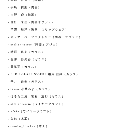
桑田 智香子（陶器）
手島 英則（陶器）
吉野 瞬（陶器）
佐野 未佳（陶器オブジェ）
芦澤 和洋（陶器 スリップウェア）
オノマトペ ファクトリー（陶器・オブジェ）
atelier tetote（陶器オブジェ）
時澤 真美（ガラス）
金津 沙矢香（ガラス）
天気雨（ガラス）
FUKU GLASS WORKS 相馬 佳織（ガラス）
平井 睦美（ガラス）
lamne 小埜みよ（ガラス）
はるら工房 岩村 志野（ガラス）
atelier karin（ワイヤークラフト）
ufufu（ワイヤークラフト）
久銘（木工）
totoko_kitchen（木工）