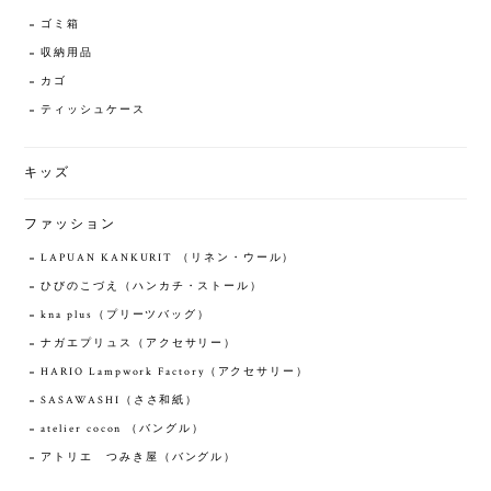
ゴミ箱
収納用品
カゴ
ティッシュケース
キッズ
ファッション
LAPUAN KANKURIT （リネン・ウール）
ひびのこづえ（ハンカチ・ストール）
kna plus（プリーツバッグ）
ナガエプリュス（アクセサリー）
HARIO Lampwork Factory（アクセサリー）
SASAWASHI（ささ和紙）
atelier cocon （バングル）
アトリエ つみき屋（バングル）