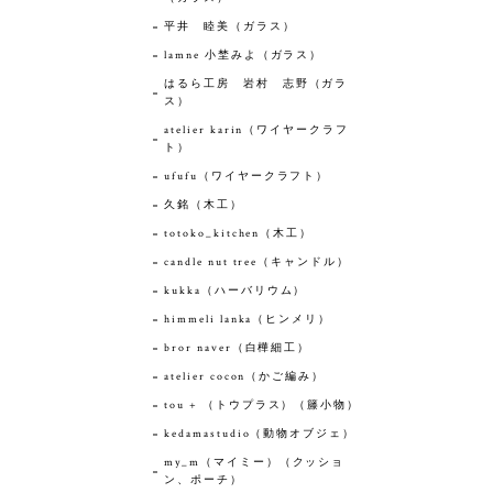
平井 睦美（ガラス）
lamne 小埜みよ（ガラス）
はるら工房 岩村 志野（ガラ
ス）
atelier karin（ワイヤークラフ
ト）
ufufu（ワイヤークラフト）
久銘（木工）
totoko_kitchen（木工）
candle nut tree（キャンドル）
kukka（ハーバリウム）
himmeli lanka（ヒンメリ）
bror naver（白樺細工）
atelier cocon（かご編み）
tou + （トウプラス）（籐小物）
kedamastudio（動物オブジェ）
my_m（マイミー）（クッショ
ン、ポーチ）