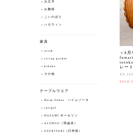
お正月
お雛様
こいのぼり
ハロウィン
家具
artek
＜8
fuwa
string pocket
toto
レー
kibako
¥8,36
その他
SOLD 
テーブルウエア
Heim Söhne ハイムゾーネ
cutipol
HASAMI ポーセリン
ALONGU（明論具）
USUKIYAKI（臼杵焼）