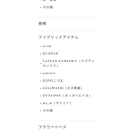
その他
照明
ファブリックアイテム
artek
KLIPPAN
LAPUAN KANKURIT（ラプアン
カンクリ）
arkietti
ひびのこづえ
SASAWASHI（ささ和紙）
OTTAIPNU（オッタイピイヌ）
my_m（マイミー）
その他
フラワーベース