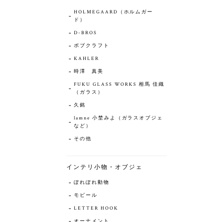
HOLMEGAARD（ホルムガー
ド）
D-BROS
ボブクラフト
KAHLER
時澤 真美
FUKU GLASS WORKS 相馬 佳織
（ガラス）
久銘
lamne 小埜みよ（ガラスオブジェ
など）
その他
インテリ小物・オブジェ
ぽれぽれ動物
モビール
LETTER HOOK
オーナメント