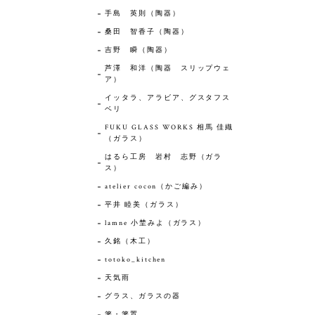
手島 英則（陶器）
桑田 智香子（陶器）
吉野 瞬（陶器）
芦澤 和洋（陶器 スリップウェ
ア）
イッタラ、アラビア、グスタフス
ベリ
FUKU GLASS WORKS 相馬 佳織
（ガラス）
はるら工房 岩村 志野（ガラ
ス）
atelier cocon（かご編み）
平井 睦美（ガラス）
lamne 小埜みよ（ガラス）
久銘（木工）
totoko_kitchen
天気雨
グラス、ガラスの器
箸・箸置