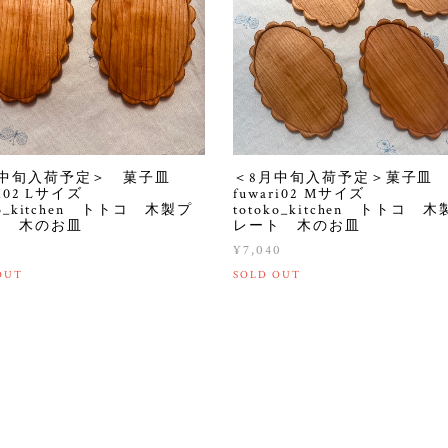
月中旬入荷予定＞ 菓子皿
＜8月中旬入荷予定＞菓子
ri02 Lサイズ
fuwari02 Mサイズ
ko_kitchen トトコ 木製プ
totoko_kitchen トトコ 
ト 木のお皿
レート 木のお皿
0
¥7,040
OUT
SOLD OUT