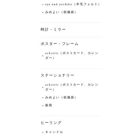
aya and yoshiko（羊毛フェルト）
みめよい（祝儀袋）
時計・ミラー
ポスター・フレーム
arkietti（ポストカード、カレン
ダー）
ステーショナリー
arkietti（ポストカード、カレン
ダー）
みめよい（祝儀袋）
穀雨
ヒーリング
キャンドル