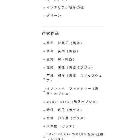
インテリア小物その他
グリーン
作家作品
桑田 智香子（陶器）
手島 英則（陶器）
吉野 瞬（陶器）
佐野 未佳（陶器オブジェ）
芦澤 和洋（陶器 スリップウェ
ア）
オノマトペ ファクトリー（陶
器・オブジェ）
atelier tetote（陶器オブジェ）
時澤 真美（ガラス）
金津 沙矢香（ガラス）
天気雨（ガラス）
FUKU GLASS WORKS 相馬 佳織
（ガラス）