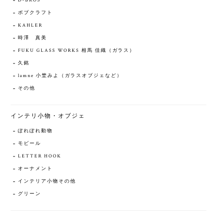
D-BROS
ボブクラフト
KAHLER
時澤 真美
FUKU GLASS WORKS 相馬 佳織（ガラス）
久銘
lamne 小埜みよ（ガラスオブジェなど）
その他
インテリ小物・オブジェ
ぽれぽれ動物
モビール
LETTER HOOK
オーナメント
インテリア小物その他
グリーン