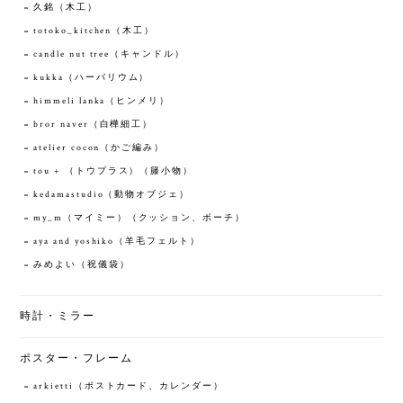
久銘（木工）
totoko_kitchen（木工）
candle nut tree（キャンドル）
kukka（ハーバリウム）
himmeli lanka（ヒンメリ）
bror naver（白樺細工）
atelier cocon（かご編み）
tou + （トウプラス）（籐小物）
kedamastudio（動物オブジェ）
my_m（マイミー）（クッション、ポーチ）
aya and yoshiko（羊毛フェルト）
みめよい（祝儀袋）
時計・ミラー
ポスター・フレーム
arkietti（ポストカード、カレンダー）