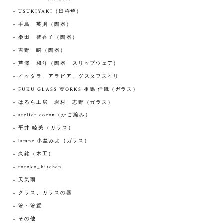
USUKIYAKI（臼杵焼）
手島 英則（陶器）
桑田 智香子（陶器）
吉野 瞬（陶器）
芦澤 和洋（陶器 スリップウェア）
イッタラ、アラビア、グスタフスベリ
FUKU GLASS WORKS 相馬 佳織（ガラス）
はるら工房 岩村 志野（ガラス）
atelier cocon（かご編み）
平井 睦美（ガラス）
lamne 小埜みよ（ガラス）
久銘（木工）
totoko_kitchen
天気雨
グラス、ガラスの器
箸・箸置
その他