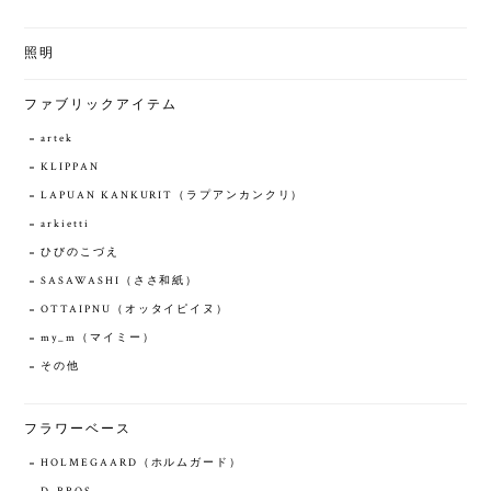
照明
ファブリックアイテム
artek
KLIPPAN
LAPUAN KANKURIT（ラプアンカンクリ）
arkietti
ひびのこづえ
SASAWASHI（ささ和紙）
OTTAIPNU（オッタイピイヌ）
my_m（マイミー）
その他
フラワーベース
HOLMEGAARD（ホルムガード）