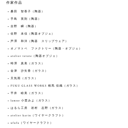
作家作品
桑田 智香子（陶器）
手島 英則（陶器）
吉野 瞬（陶器）
佐野 未佳（陶器オブジェ）
芦澤 和洋（陶器 スリップウェア）
オノマトペ ファクトリー（陶器・オブジェ）
atelier tetote（陶器オブジェ）
時澤 真美（ガラス）
金津 沙矢香（ガラス）
天気雨（ガラス）
FUKU GLASS WORKS 相馬 佳織（ガラス）
平井 睦美（ガラス）
lamne 小埜みよ（ガラス）
はるら工房 岩村 志野（ガラス）
atelier karin（ワイヤークラフト）
ufufu（ワイヤークラフト）