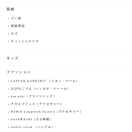
収納
ゴミ箱
収納用品
カゴ
ティッシュケース
キッズ
ファッション
LAPUAN KANKURIT （リネン・ウール）
ひびのこづえ（ハンカチ・ストール）
kna plus（プリーツバッグ）
ナガエプリュス（アクセサリー）
HARIO Lampwork Factory（アクセサリー）
SASAWASHI（ささ和紙）
atelier cocon （バングル）