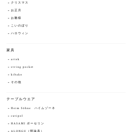
クリスマス
お正月
お雛様
こいのぼり
ハロウィン
家具
artek
string pocket
kibako
その他
テーブルウエア
Heim Söhne ハイムゾーネ
cutipol
HASAMI ポーセリン
ALONGU（明論具）