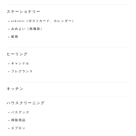
ステーショナリー
arkietti（ポストカード、カレンダー）
みめよい（祝儀袋）
穀雨
ヒーリング
キャンドル
フレグランス
キッチン
ハウスクリーニング
バスグッズ
掃除用品
エプロン