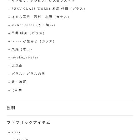
イッタラ、アラビア、グスタフスベリ
FUKU GLASS WORKS 相馬 佳織（ガラス）
はるら工房 岩村 志野（ガラス）
atelier cocon（かご編み）
平井 睦美（ガラス）
lamne 小埜みよ（ガラス）
久銘（木工）
totoko_kitchen
天気雨
グラス、ガラスの器
箸・箸置
その他
照明
ファブリックアイテム
artek