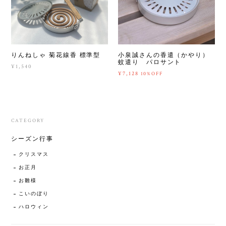
りんねしゃ 菊花線香 標準型
小泉誠さんの香遣（かやり）
蚊遣り パロサント
¥1,540
¥7,128
10%OFF
CATEGORY
シーズン行事
クリスマス
お正月
お雛様
こいのぼり
ハロウィン