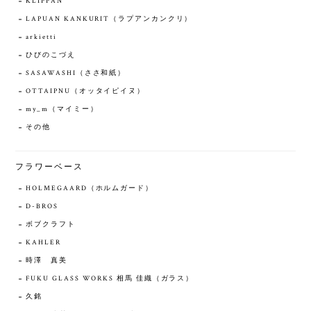
KLIPPAN
LAPUAN KANKURIT（ラプアンカンクリ）
arkietti
ひびのこづえ
SASAWASHI（ささ和紙）
OTTAIPNU（オッタイピイヌ）
my_m（マイミー）
その他
フラワーベース
HOLMEGAARD（ホルムガード）
D-BROS
ボブクラフト
KAHLER
時澤 真美
FUKU GLASS WORKS 相馬 佳織（ガラス）
久銘