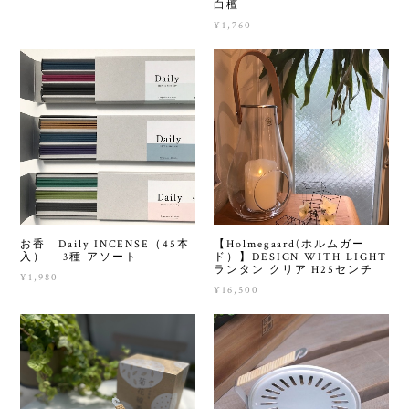
白檀
¥1,760
お香 Daily INCENSE（45本
【Holmegaard(ホルムガー
入） 3種 アソート
ド）】DESIGN WITH LIGHT
ランタン クリア H25センチ
¥1,980
¥16,500