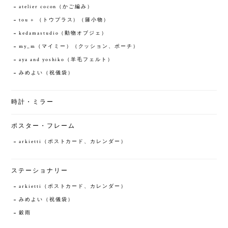
atelier cocon（かご編み）
tou + （トウプラス）（籐小物）
kedamastudio（動物オブジェ）
my_m（マイミー）（クッション、ポーチ）
aya and yoshiko（羊毛フェルト）
みめよい（祝儀袋）
時計・ミラー
ポスター・フレーム
arkietti（ポストカード、カレンダー）
ステーショナリー
arkietti（ポストカード、カレンダー）
みめよい（祝儀袋）
穀雨