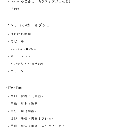
lamne 小埜みよ（ガラスオブジェなど）
その他
インテリ小物・オブジェ
ぽれぽれ動物
モビール
LETTER HOOK
オーナメント
インテリア小物その他
グリーン
作家作品
桑田 智香子（陶器）
手島 英則（陶器）
吉野 瞬（陶器）
佐野 未佳（陶器オブジェ）
芦澤 和洋（陶器 スリップウェア）