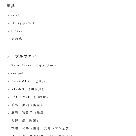
家具
artek
string pocket
kibako
その他
テーブルウエア
Heim Söhne ハイムゾーネ
cutipol
HASAMI ポーセリン
ALONGU（明論具）
USUKIYAKI（臼杵焼）
手島 英則（陶器）
桑田 智香子（陶器）
吉野 瞬（陶器）
芦澤 和洋（陶器 スリップウェア）