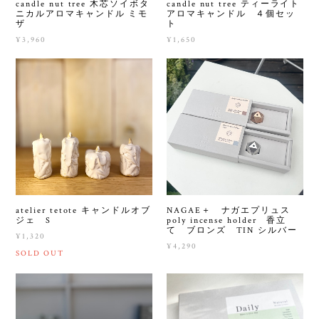
candle nut tree 木芯ソイボタ
candle nut tree ティーライト
ニカルアロマキャンドル ミモ
アロマキャンドル ４個セッ
ザ
ト
¥3,960
¥1,650
atelier tetote キャンドルオブ
NAGAE＋ ナガエプリュス
ジェ S
poly incense holder 香立
て ブロンズ TIN シルバー
¥1,320
¥4,290
SOLD OUT