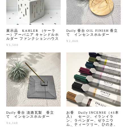
展示品 KAHLER （ケーラ
Daily 香台 OIL FINISH 香立
ー）アーバニア キャンドルホ
て インセンスホルダー
ルダー ファンクションハウス
¥2,860
¥5,500
Daily 香台 淡路瓦製 香立
お香 Daily INCENSE（45本
て インセンスホルダー
入） セージ、イランイラ
ン、ラベンダー、ゼラニウ
¥6,160
ム、ティーツリー、ひのき、