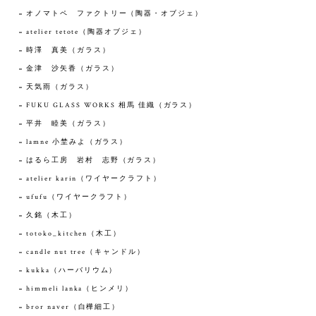
オノマトペ ファクトリー（陶器・オブジェ）
atelier tetote（陶器オブジェ）
時澤 真美（ガラス）
金津 沙矢香（ガラス）
天気雨（ガラス）
FUKU GLASS WORKS 相馬 佳織（ガラス）
平井 睦美（ガラス）
lamne 小埜みよ（ガラス）
はるら工房 岩村 志野（ガラス）
atelier karin（ワイヤークラフト）
ufufu（ワイヤークラフト）
久銘（木工）
totoko_kitchen（木工）
candle nut tree（キャンドル）
kukka（ハーバリウム）
himmeli lanka（ヒンメリ）
bror naver（白樺細工）