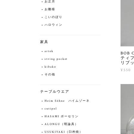
お正月
お雛様
こいのぼり
ハロウィン
家具
artek
BOB
ティ
string pocket
リブ
kibako
¥550
その他
テーブルウエア
Heim Söhne ハイムゾーネ
cutipol
HASAMI ポーセリン
ALONGU（明論具）
USUKIYAKI（臼杵焼）