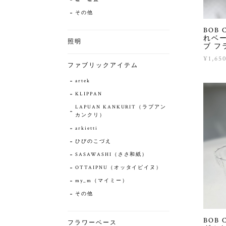
その他
BOB
れベ
照明
ブ 
¥1,65
ファブリックアイテム
artek
KLIPPAN
LAPUAN KANKURIT（ラプアン
カンクリ）
arkietti
ひびのこづえ
SASAWASHI（ささ和紙）
OTTAIPNU（オッタイピイヌ）
my_m（マイミー）
その他
BOB
フラワーベース