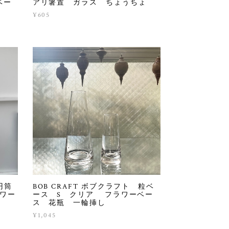
ベー
アリ箸置 ガラス ちょうちょ
¥605
円筒
BOB CRAFT ボブクラフト 粒ベ
ラワー
ース S クリア フラワーベー
ス 花瓶 一輪挿し
¥1,045