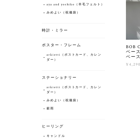
aya and yoshiko（羊毛フェルト）
みめよい（祝儀袋）
時計・ミラー
ポスター・フレーム
BOB
ベース
arkietti（ポストカード、カレン
ベー
ダー）
¥4,29
ステーショナリー
arkietti（ポストカード、カレン
ダー）
みめよい（祝儀袋）
穀雨
ヒーリング
キャンドル