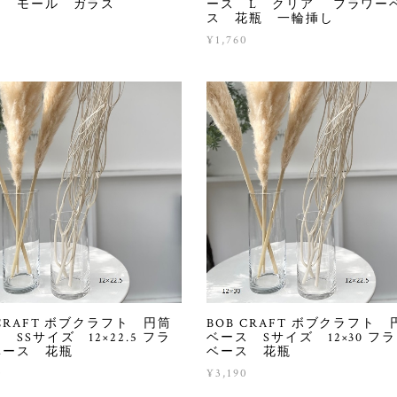
ト モール ガラス
ース L クリア フラワー
ス 花瓶 一輪挿し
5
¥1,760
 CRAFT ボブクラフト 円筒
BOB CRAFT ボブクラフト 
 SSサイズ 12×22.5 フラ
ベース Sサイズ 12×30 フ
ベース 花瓶
ベース 花瓶
0
¥3,190