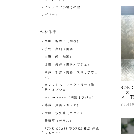
インテリア小物その他
グリーン
作家作品
桑田 智香子（陶器）
手島 英則（陶器）
吉野 瞬（陶器）
佐野 未佳（陶器オブジェ）
芦澤 和洋（陶器 スリップウェ
ア）
オノマトペ ファクトリー（陶
BOB
器・オブジェ）
ース
ス 
atelier tetote（陶器オブジェ）
¥1,43
時澤 真美（ガラス）
金津 沙矢香（ガラス）
天気雨（ガラス）
FUKU GLASS WORKS 相馬 佳織
（ガラス）