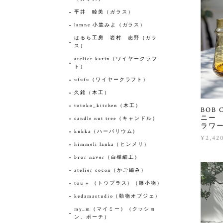
平井 睦美（ガラス）
lamne 小埜みよ（ガラス）
はるら工房 岩村 志野（ガラ
ス）
atelier karin（ワイヤークラフ
ト）
ufufu（ワイヤークラフト）
久銘（木工）
totoko_kitchen（木工）
BOB
ニー
candle nut tree（キャンドル）
ラワ
kukka（ハーバリウム）
¥2,42
himmeli lanka（ヒンメリ）
bror naver（白樺細工）
atelier cocon（かご編み）
tou + （トウプラス）（籐小物）
kedamastudio（動物オブジェ）
my_m（マイミー）（クッショ
ン、ポーチ）