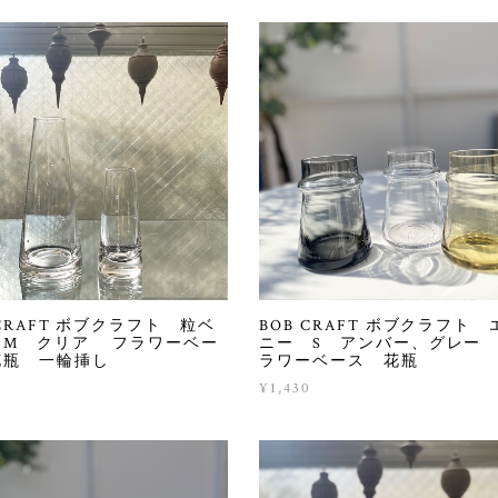
 CRAFT ボブクラフト 粒ベ
BOB CRAFT ボブクラフト 
 M クリア フラワーベー
ニー S アンバー、グレー
花瓶 一輪挿し
ラワーベース 花瓶
0
¥1,430