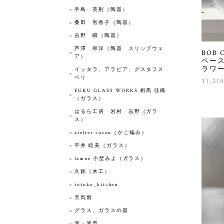
手島 英則（陶器）
桑田 智香子（陶器）
吉野 瞬（陶器）
芦澤 和洋（陶器 スリップウェ
BOB
ア）
ベー
ラワ
イッタラ、アラビア、グスタフス
ベリ
¥1,21
FUKU GLASS WORKS 相馬 佳織
（ガラス）
はるら工房 岩村 志野（ガラ
ス）
atelier cocon（かご編み）
平井 睦美（ガラス）
lamne 小埜みよ（ガラス）
久銘（木工）
totoko_kitchen
天気雨
グラス、ガラスの器
箸・箸置