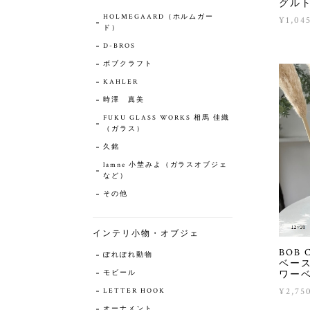
グル
HOLMEGAARD（ホルムガー
¥1,04
ド）
D-BROS
ボブクラフト
KAHLER
時澤 真美
FUKU GLASS WORKS 相馬 佳織
（ガラス）
久銘
lamne 小埜みよ（ガラスオブジェ
など）
その他
インテリ小物・オブジェ
BOB
ぽれぽれ動物
ベース
モビール
ワー
¥2,75
LETTER HOOK
オーナメント