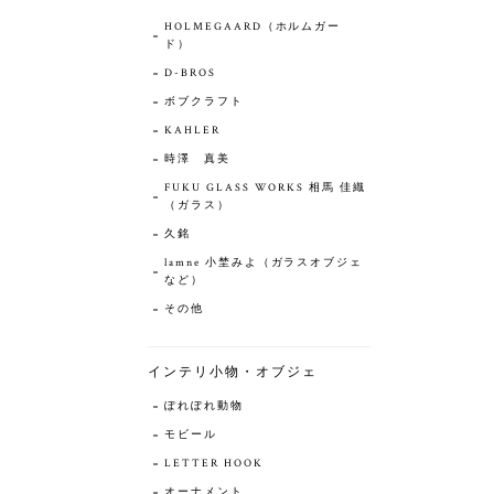
HOLMEGAARD（ホルムガー
ド）
D-BROS
ボブクラフト
KAHLER
時澤 真美
FUKU GLASS WORKS 相馬 佳織
（ガラス）
久銘
lamne 小埜みよ（ガラスオブジェ
など）
その他
インテリ小物・オブジェ
ぽれぽれ動物
モビール
LETTER HOOK
オーナメント