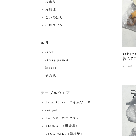
お正月
お雛様
こいのぼり
ハロウィン
家具
artek
saku
坂AZ
string pocket
¥540
kibako
その他
テーブルウエア
Heim Söhne ハイムゾーネ
cutipol
HASAMI ポーセリン
ALONGU（明論具）
USUKIYAKI（臼杵焼）