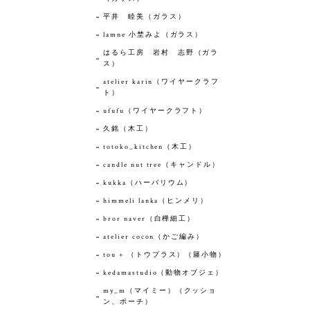
平井 睦美（ガラス）
lamne 小埜みよ（ガラス）
はるら工房 岩村 志野（ガラ
ス）
atelier karin（ワイヤークラフ
ト）
ufufu（ワイヤークラフト）
久銘（木工）
totoko_kitchen（木工）
candle nut tree（キャンドル）
kukka（ハーバリウム）
himmeli lanka（ヒンメリ）
bror naver（白樺細工）
atelier cocon（かご編み）
tou + （トウプラス）（籐小物）
kedamastudio（動物オブジェ）
my_m（マイミー）（クッショ
ン、ポーチ）