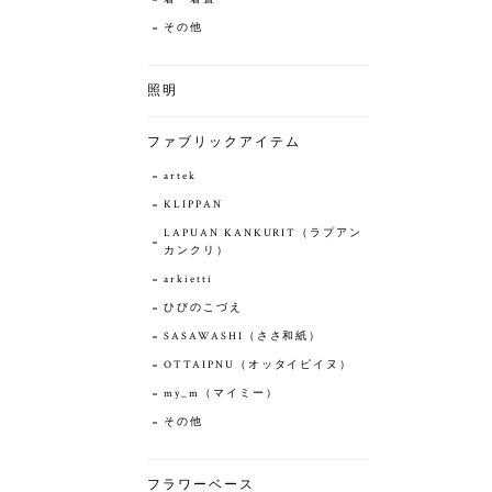
その他
照明
ファブリックアイテム
artek
KLIPPAN
LAPUAN KANKURIT（ラプアン
カンクリ）
arkietti
ひびのこづえ
SASAWASHI（ささ和紙）
OTTAIPNU（オッタイピイヌ）
my_m（マイミー）
その他
フラワーベース