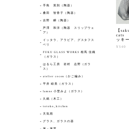
手島 英則（陶器）
桑田 智香子（陶器）
吉野 瞬（陶器）
芦澤 和洋（陶器 スリップウェ
【sa
ア）
cat
ッキ
イッタラ、アラビア、グスタフス
ベリ
¥540
FUKU GLASS WORKS 相馬 佳織
（ガラス）
はるら工房 岩村 志野（ガラ
ス）
atelier cocon（かご編み）
平井 睦美（ガラス）
lamne 小埜みよ（ガラス）
久銘（木工）
totoko_kitchen
天気雨
グラス、ガラスの器
箸・箸置