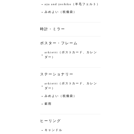
aya and yoshiko（羊毛フェルト）
みめよい（祝儀袋）
時計・ミラー
ポスター・フレーム
arkietti（ポストカード、カレン
ダー）
ステーショナリー
arkietti（ポストカード、カレン
ダー）
みめよい（祝儀袋）
穀雨
ヒーリング
キャンドル