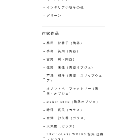
インテリア小物その他
グリーン
作家作品
桑田 智香子（陶器）
手島 英則（陶器）
吉野 瞬（陶器）
佐野 未佳（陶器オブジェ）
芦澤 和洋（陶器 スリップウェ
ア）
オノマトペ ファクトリー（陶
器・オブジェ）
atelier tetote（陶器オブジェ）
時澤 真美（ガラス）
金津 沙矢香（ガラス）
天気雨（ガラス）
FUKU GLASS WORKS 相馬 佳織
（ガラス）