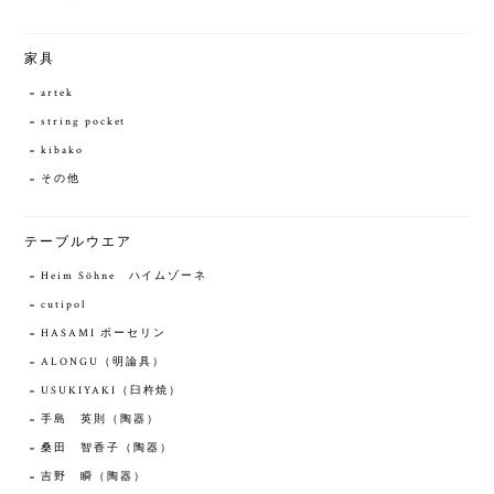
家具
artek
string pocket
kibako
その他
テーブルウエア
Heim Söhne ハイムゾーネ
cutipol
HASAMI ポーセリン
ALONGU（明論具）
USUKIYAKI（臼杵焼）
手島 英則（陶器）
桑田 智香子（陶器）
吉野 瞬（陶器）