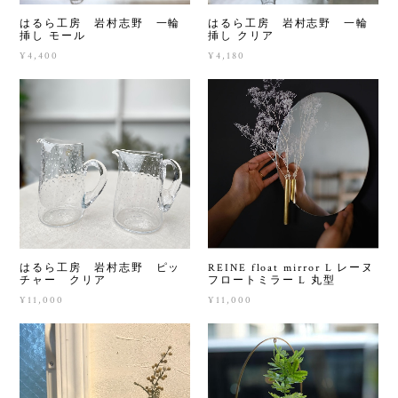
はるら工房 岩村志野 一輪
はるら工房 岩村志野 一輪
挿し モール
挿し クリア
¥4,400
¥4,180
はるら工房 岩村志野 ピッ
REINE float mirror L レーヌ
チャー クリア
フロートミラー L 丸型
¥11,000
¥11,000