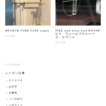
BRANCH TUBE VASE single
PIKE wall brass vase ROUND
ピケ ウォールブラスベー
¥2,420
ス ラウンド
¥3,080
CATEGORY
シーズン行事
クリスマス
お正月
お雛様
こいのぼり
ハロウィン