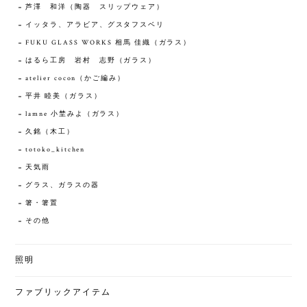
芦澤 和洋（陶器 スリップウェア）
イッタラ、アラビア、グスタフスベリ
FUKU GLASS WORKS 相馬 佳織（ガラス）
はるら工房 岩村 志野（ガラス）
atelier cocon（かご編み）
平井 睦美（ガラス）
lamne 小埜みよ（ガラス）
久銘（木工）
totoko_kitchen
天気雨
グラス、ガラスの器
箸・箸置
その他
照明
ファブリックアイテム