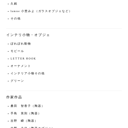
久銘
lamne 小埜みよ（ガラスオブジェなど）
その他
インテリ小物・オブジェ
ぽれぽれ動物
モビール
LETTER HOOK
オーナメント
インテリア小物その他
グリーン
作家作品
桑田 智香子（陶器）
手島 英則（陶器）
吉野 瞬（陶器）