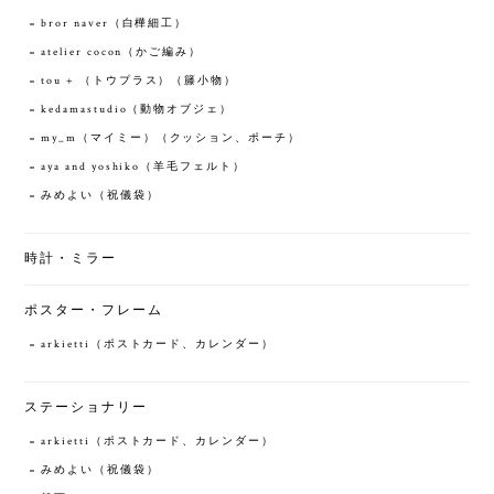
bror naver（白樺細工）
atelier cocon（かご編み）
tou + （トウプラス）（籐小物）
kedamastudio（動物オブジェ）
my_m（マイミー）（クッション、ポーチ）
aya and yoshiko（羊毛フェルト）
みめよい（祝儀袋）
時計・ミラー
ポスター・フレーム
arkietti（ポストカード、カレンダー）
ステーショナリー
arkietti（ポストカード、カレンダー）
みめよい（祝儀袋）