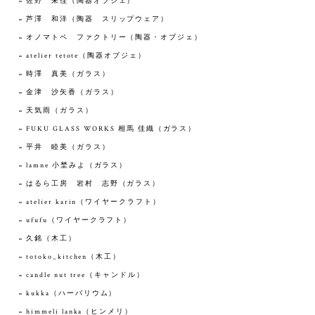
佐野 未佳（陶器オブジェ）
芦澤 和洋（陶器 スリップウェア）
オノマトペ ファクトリー（陶器・オブジェ）
atelier tetote（陶器オブジェ）
時澤 真美（ガラス）
金津 沙矢香（ガラス）
天気雨（ガラス）
FUKU GLASS WORKS 相馬 佳織（ガラス）
平井 睦美（ガラス）
lamne 小埜みよ（ガラス）
はるら工房 岩村 志野（ガラス）
atelier karin（ワイヤークラフト）
ufufu（ワイヤークラフト）
久銘（木工）
totoko_kitchen（木工）
candle nut tree（キャンドル）
kukka（ハーバリウム）
himmeli lanka（ヒンメリ）