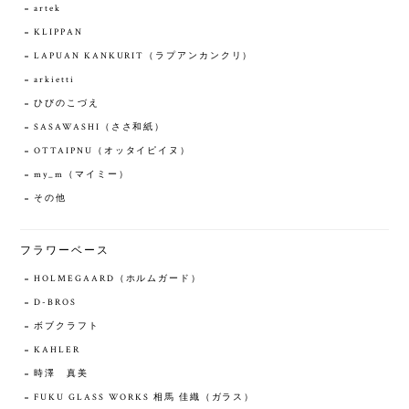
artek
KLIPPAN
LAPUAN KANKURIT（ラプアンカンクリ）
arkietti
ひびのこづえ
SASAWASHI（ささ和紙）
OTTAIPNU（オッタイピイヌ）
my_m（マイミー）
その他
フラワーベース
HOLMEGAARD（ホルムガード）
D-BROS
ボブクラフト
KAHLER
時澤 真美
FUKU GLASS WORKS 相馬 佳織（ガラス）