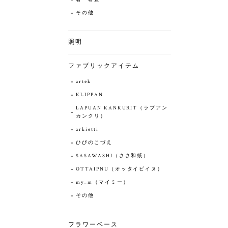
その他
照明
ファブリックアイテム
artek
KLIPPAN
LAPUAN KANKURIT（ラプアン
カンクリ）
arkietti
ひびのこづえ
SASAWASHI（ささ和紙）
OTTAIPNU（オッタイピイヌ）
my_m（マイミー）
その他
フラワーベース