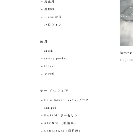
お正月
お雛様
こいのぼり
ハロウィン
家具
artek
lam
string pocket
¥2,75
kibako
その他
テーブルウエア
Heim Söhne ハイムゾーネ
cutipol
HASAMI ポーセリン
ALONGU（明論具）
USUKIYAKI（臼杵焼）