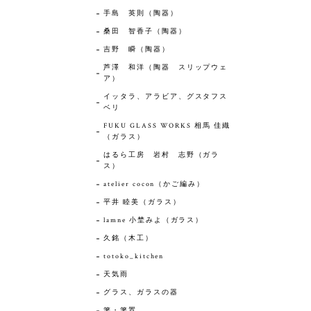
手島 英則（陶器）
桑田 智香子（陶器）
吉野 瞬（陶器）
芦澤 和洋（陶器 スリップウェ
ア）
イッタラ、アラビア、グスタフス
ベリ
FUKU GLASS WORKS 相馬 佳織
（ガラス）
はるら工房 岩村 志野（ガラ
ス）
atelier cocon（かご編み）
平井 睦美（ガラス）
lamne 小埜みよ（ガラス）
久銘（木工）
totoko_kitchen
天気雨
グラス、ガラスの器
箸・箸置