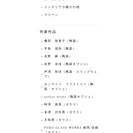
インテリア小物その他
グリーン
作家作品
桑田 智香子（陶器）
手島 英則（陶器）
吉野 瞬（陶器）
佐野 未佳（陶器オブジェ）
芦澤 和洋（陶器 スリップウェ
ア）
オノマトペ ファクトリー（陶
器・オブジェ）
atelier tetote（陶器オブジェ）
時澤 真美（ガラス）
金津 沙矢香（ガラス）
天気雨（ガラス）
FUKU GLASS WORKS 相馬 佳織
（ガラス）