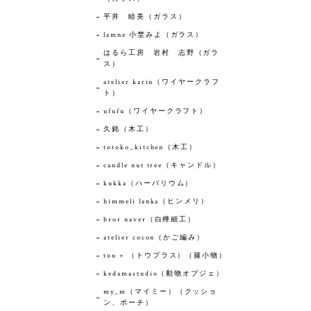
平井 睦美（ガラス）
lamne 小埜みよ（ガラス）
はるら工房 岩村 志野（ガラ
ス）
atelier karin（ワイヤークラフ
ト）
ufufu（ワイヤークラフト）
久銘（木工）
totoko_kitchen（木工）
candle nut tree（キャンドル）
kukka（ハーバリウム）
himmeli lanka（ヒンメリ）
bror naver（白樺細工）
atelier cocon（かご編み）
tou + （トウプラス）（籐小物）
kedamastudio（動物オブジェ）
my_m（マイミー）（クッショ
ン、ポーチ）