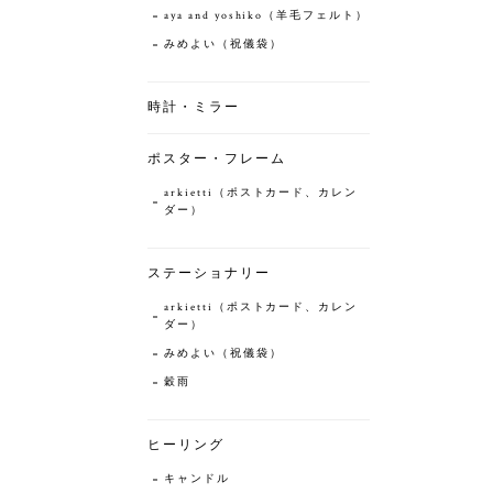
aya and yoshiko（羊毛フェルト）
みめよい（祝儀袋）
時計・ミラー
ポスター・フレーム
arkietti（ポストカード、カレン
ダー）
ステーショナリー
arkietti（ポストカード、カレン
ダー）
みめよい（祝儀袋）
穀雨
ヒーリング
キャンドル