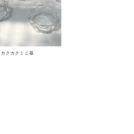
ne カクカクミニ器
0