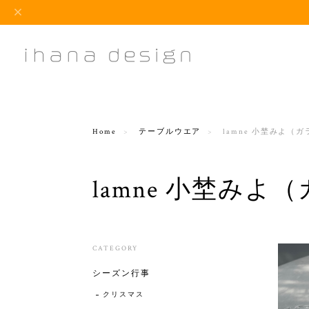
Home
テーブルウエア
lamne 小埜みよ（
lamne 小埜みよ
CATEGORY
シーズン行事
クリスマス