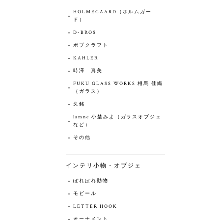
HOLMEGAARD（ホルムガー
ド）
D-BROS
ボブクラフト
KAHLER
時澤 真美
FUKU GLASS WORKS 相馬 佳織
（ガラス）
久銘
lamne 小埜みよ（ガラスオブジェ
など）
その他
インテリ小物・オブジェ
ぽれぽれ動物
モビール
LETTER HOOK
オーナメント