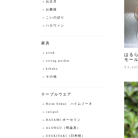
お正月
お雛様
こいのぼり
ハロウィン
家具
artek
はる
モー
string pocket
¥4,40
kibako
その他
テーブルウエア
Heim Söhne ハイムゾーネ
cutipol
HASAMI ポーセリン
ALONGU（明論具）
USUKIYAKI（臼杵焼）