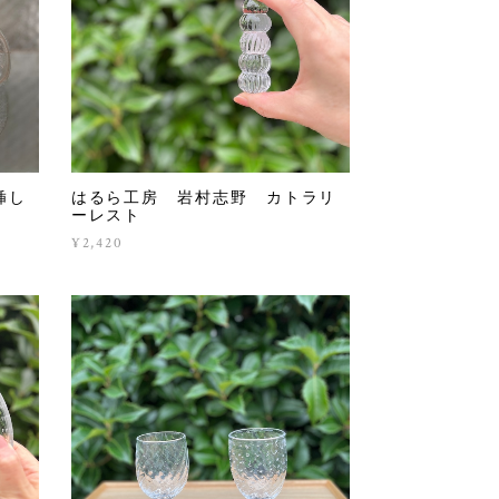
挿し
はるら工房 岩村志野 カトラリ
ーレスト
¥2,420