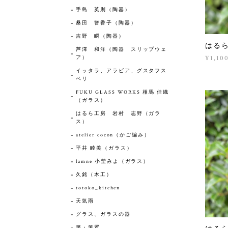
手島 英則（陶器）
桑田 智香子（陶器）
吉野 瞬（陶器）
はる
芦澤 和洋（陶器 スリップウェ
¥1,10
ア）
イッタラ、アラビア、グスタフス
ベリ
FUKU GLASS WORKS 相馬 佳織
（ガラス）
はるら工房 岩村 志野（ガラ
ス）
atelier cocon（かご編み）
平井 睦美（ガラス）
lamne 小埜みよ（ガラス）
久銘（木工）
totoko_kitchen
天気雨
グラス、ガラスの器
箸・箸置