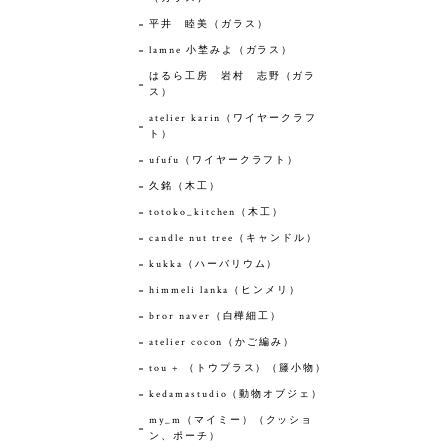
平井 睦美（ガラス）
lamne 小埜みよ（ガラス）
はるら工房 岩村 志野（ガラ
ス）
atelier karin（ワイヤークラフ
ト）
ufufu（ワイヤークラフト）
久銘（木工）
totoko_kitchen（木工）
candle nut tree（キャンドル）
kukka（ハーバリウム）
himmeli lanka（ヒンメリ）
bror naver（白樺細工）
atelier cocon（かご編み）
tou + （トウプラス）（籐小物）
kedamastudio（動物オブジェ）
my_m（マイミー）（クッショ
ン、ポーチ）