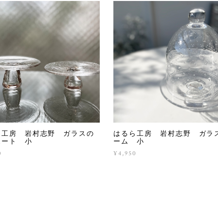
ら工房 岩村志野 ガラスの
はるら工房 岩村志野 ガラ
ポート 小
ーム 小
0
¥4,950