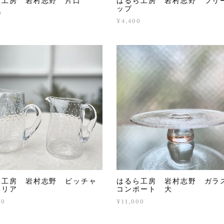
ら工房 岩村志野 片口
はるら工房 岩村志野 フリ
ップ
0
¥4,400
ら工房 岩村志野 ピッチャ
はるら工房 岩村志野 ガラ
クリア
コンポート 大
00
¥11,000