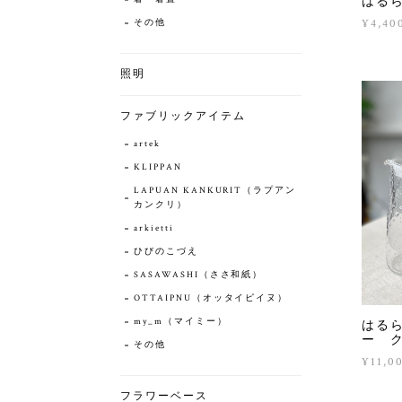
はる
¥4,40
その他
照明
ファブリックアイテム
artek
KLIPPAN
LAPUAN KANKURIT（ラプアン
カンクリ）
arkietti
ひびのこづえ
SASAWASHI（ささ和紙）
OTTAIPNU（オッタイピイヌ）
my_m（マイミー）
はる
ー 
その他
¥11,0
フラワーベース