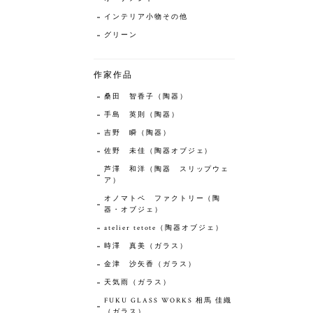
インテリア小物その他
グリーン
作家作品
桑田 智香子（陶器）
手島 英則（陶器）
吉野 瞬（陶器）
佐野 未佳（陶器オブジェ）
芦澤 和洋（陶器 スリップウェ
ア）
オノマトペ ファクトリー（陶
器・オブジェ）
atelier tetote（陶器オブジェ）
時澤 真美（ガラス）
金津 沙矢香（ガラス）
天気雨（ガラス）
FUKU GLASS WORKS 相馬 佳織
（ガラス）