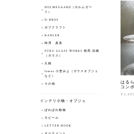
HOLMEGAARD（ホルムガー
ド）
D-BROS
ボブクラフト
KAHLER
時澤 真美
FUKU GLASS WORKS 相馬 佳織
（ガラス）
久銘
lamne 小埜みよ（ガラスオブジェ
など）
はる
その他
コン
¥4,40
インテリ小物・オブジェ
ぽれぽれ動物
モビール
LETTER HOOK
オーナメント