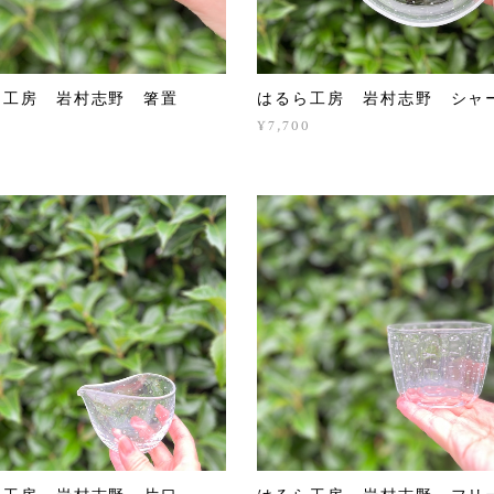
ら工房 岩村志野 箸置
はるら工房 岩村志野 シャ
0
¥7,700