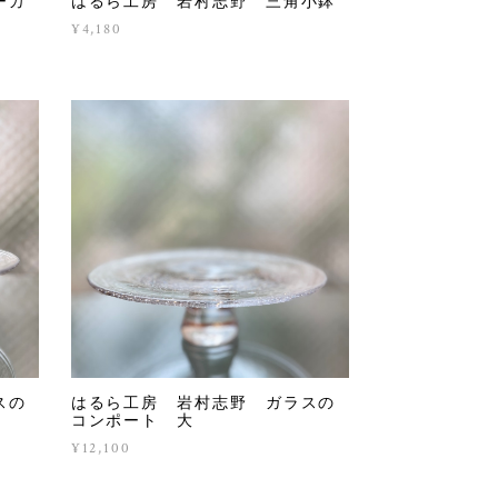
ーカ
はるら工房 岩村志野 三角小鉢
¥4,180
スの
はるら工房 岩村志野 ガラスの
コンポート 大
¥12,100