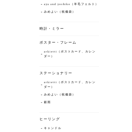
aya and yoshiko（羊毛フェルト）
みめよい（祝儀袋）
時計・ミラー
ポスター・フレーム
arkietti（ポストカード、カレン
ダー）
ステーショナリー
arkietti（ポストカード、カレン
ダー）
みめよい（祝儀袋）
穀雨
ヒーリング
キャンドル