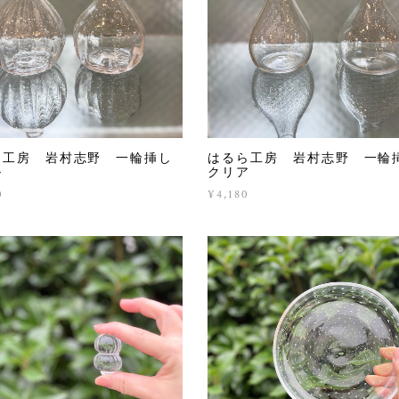
ら工房 岩村志野 一輪挿し
はるら工房 岩村志野 一輪
ル
クリア
0
¥4,180