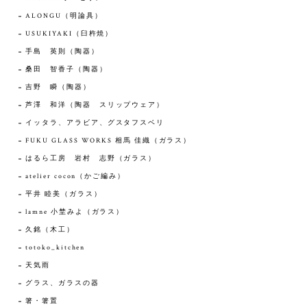
ALONGU（明論具）
USUKIYAKI（臼杵焼）
手島 英則（陶器）
桑田 智香子（陶器）
吉野 瞬（陶器）
芦澤 和洋（陶器 スリップウェア）
イッタラ、アラビア、グスタフスベリ
FUKU GLASS WORKS 相馬 佳織（ガラス）
はるら工房 岩村 志野（ガラス）
atelier cocon（かご編み）
平井 睦美（ガラス）
lamne 小埜みよ（ガラス）
久銘（木工）
totoko_kitchen
天気雨
グラス、ガラスの器
箸・箸置