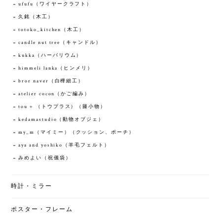
ufufu（ワイヤークラフト）
久銘（木工）
totoko_kitchen（木工）
candle nut tree（キャンドル）
kukka（ハーバリウム）
himmeli lanka（ヒンメリ）
bror naver（白樺細工）
atelier cocon（かご編み）
tou + （トウプラス）（籐小物）
kedamastudio（動物オブジェ）
my_m（マイミー）（クッション、ポーチ）
aya and yoshiko（羊毛フェルト）
みめよい（祝儀袋）
時計・ミラー
ポスター・フレーム