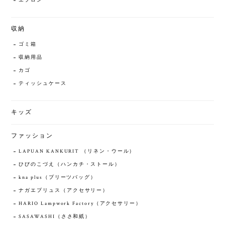
エプロン
収納
ゴミ箱
収納用品
カゴ
ティッシュケース
キッズ
ファッション
LAPUAN KANKURIT （リネン・ウール）
ひびのこづえ（ハンカチ・ストール）
kna plus（プリーツバッグ）
ナガエプリュス（アクセサリー）
HARIO Lampwork Factory（アクセサリー）
SASAWASHI（ささ和紙）