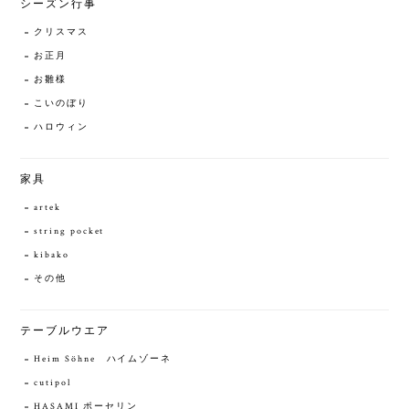
シーズン行事
クリスマス
お正月
お雛様
こいのぼり
ハロウィン
家具
artek
string pocket
kibako
その他
テーブルウエア
Heim Söhne ハイムゾーネ
cutipol
HASAMI ポーセリン