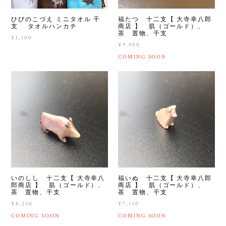
ひびのこづえ ミニタオル 干
福たつ 十二支【 大寺幸八郎
支 タオルハンカチ
商店 】 肌（ゴールド）、
茶 置物、干支
¥1,100
¥9,900
COMING SOON
いのしし 十二支【 大寺幸八
福いぬ 十二支【 大寺幸八郎
郎商店 】 肌（ゴールド）、
商店 】 肌（ゴールド）、
茶 置物、干支
茶 置物、干支
¥8,250
¥7,150
COMING SOON
COMING SOON