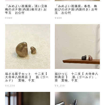
「みめよい祝儀袋」淡い立体
「みめよい祝儀袋」春色 梅
梅のポチ袋(内袋2枚付き) お
結びのポチ袋(内袋付き) お年
年玉 お心付
玉 お心付
¥880
¥880
福さる親子セット 十二支【
福ひつじ 十二支【 大寺幸八
大寺幸八郎商店 】 肌（ゴー
郎商店 】 肌（ゴールド）、
ルド） 置物、干支
茶 置物、干支
¥8,250
¥8,250