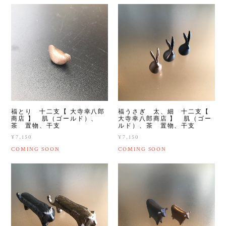
福とり 十二支【 大寺幸八郎
福うさぎ 太、細 十二支【
商店 】 肌（ゴールド）、
大寺幸八郎商店 】 肌（ゴー
茶 置物、干支
ルド）、茶 置物、干支
¥7,150
¥7,150
COMING SOON
COMING SOON