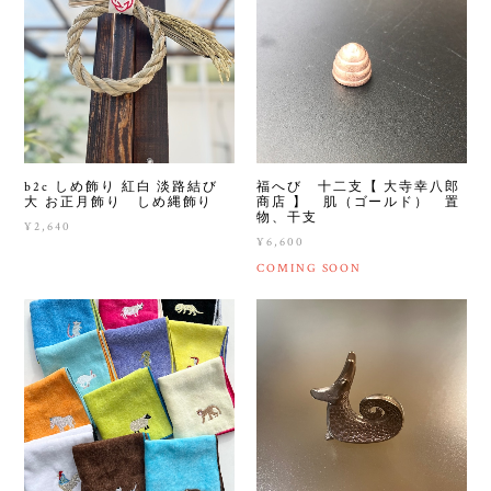
b2c しめ飾り 紅白 淡路結び
福へび 十二支【 大寺幸八郎
大 お正月飾り しめ縄飾り
商店 】 肌（ゴールド） 置
物、干支
¥2,640
¥6,600
COMING SOON