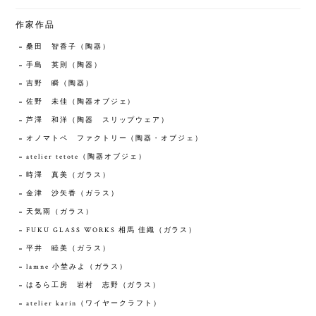
作家作品
桑田 智香子（陶器）
手島 英則（陶器）
吉野 瞬（陶器）
佐野 未佳（陶器オブジェ）
芦澤 和洋（陶器 スリップウェア）
オノマトペ ファクトリー（陶器・オブジェ）
atelier tetote（陶器オブジェ）
時澤 真美（ガラス）
金津 沙矢香（ガラス）
天気雨（ガラス）
FUKU GLASS WORKS 相馬 佳織（ガラス）
平井 睦美（ガラス）
lamne 小埜みよ（ガラス）
はるら工房 岩村 志野（ガラス）
atelier karin（ワイヤークラフト）