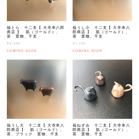
福とら 十二支【 大寺幸八郎
福うし小 十二支【 大寺幸八
商店 】 肌（ゴールド）、
郎商店 】 肌（ゴールド）、
茶 置物、干支
茶 置物、干支
¥8,250
¥7,150
COMING SOON
COMING SOON
福うし大 十二支【 大寺幸八
福ねずみ 十二支【 大寺幸八
郎商店 】 肌（ゴールド）、
郎商店 】 肌（ゴールド）、
茶、ブラック 置物、干支
茶 置物、干支