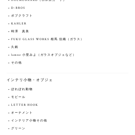
HOLMEGAARD（ホルムガード）
D-BROS
ボブクラフト
KAHLER
時澤 真美
FUKU GLASS WORKS 相馬 佳織（ガラス）
久銘
lamne 小埜みよ（ガラスオブジェなど）
その他
インテリ小物・オブジェ
ぽれぽれ動物
モビール
LETTER HOOK
オーナメント
インテリア小物その他
グリーン