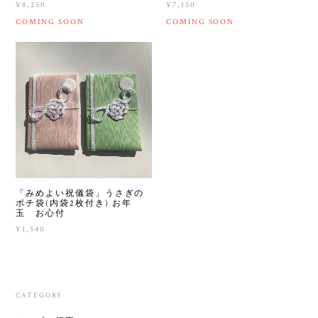
¥8,250
¥7,150
COMING SOON
COMING SOON
「みめよい祝儀袋」うさぎの
ポチ袋(内袋2枚付き) お年
玉 お心付
¥1,540
CATEGORY