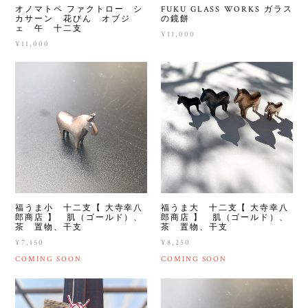
オノマトペ ファクトロー シ
FUKU GLASS WORKS ガラス
カサーン 花びん オブジ
の鏡餅
ェ 午 十二支
¥11,000
¥11,000
福うま小 十二支【 大寺幸八
福うま大 十二支【 大寺幸八
郎商店 】 肌（ゴールド）、
郎商店 】 肌（ゴールド）、
茶 置物、干支
茶 置物、干支
¥7,150
¥8,250
COMING SOON
COMING SOON