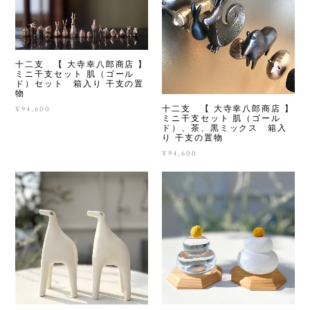
十二支 【 大寺幸八郎商店 】
ミニ干支セット 肌（ゴール
ド）セット 箱入り 干支の置
物
十二支 【 大寺幸八郎商店 】
¥94,600
ミニ干支セット 肌（ゴール
ド）、茶、黒ミックス 箱入
り 干支の置物
¥94,600