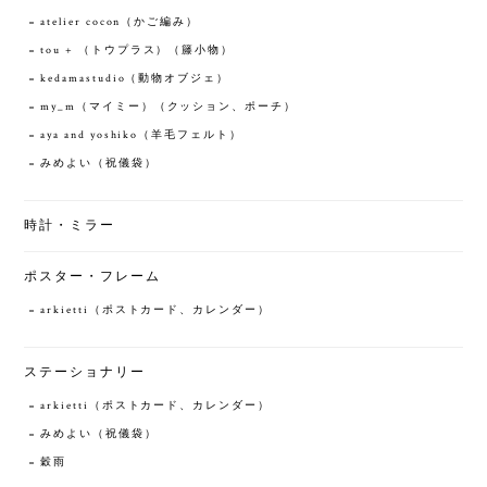
atelier cocon（かご編み）
tou + （トウプラス）（籐小物）
kedamastudio（動物オブジェ）
my_m（マイミー）（クッション、ポーチ）
aya and yoshiko（羊毛フェルト）
みめよい（祝儀袋）
時計・ミラー
ポスター・フレーム
arkietti（ポストカード、カレンダー）
ステーショナリー
arkietti（ポストカード、カレンダー）
みめよい（祝儀袋）
穀雨