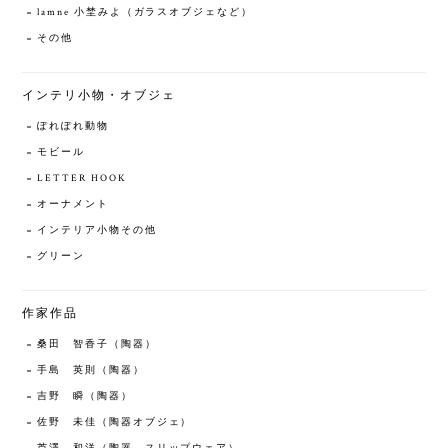
lamne 小埜みよ（ガラスオブジェなど）
その他
インテリ小物・オブジェ
ぽれぽれ動物
モビール
LETTER HOOK
オーナメント
インテリア小物その他
グリーン
作家作品
桑田 智香子（陶器）
手島 英則（陶器）
吉野 瞬（陶器）
佐野 未佳（陶器オブジェ）