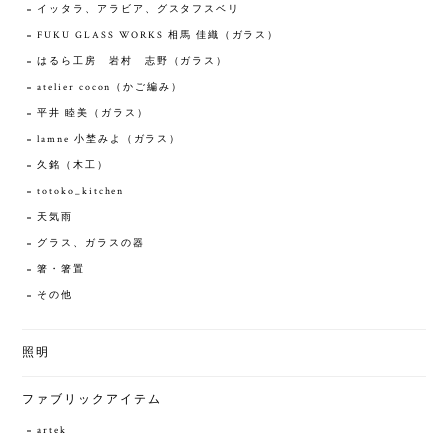
イッタラ、アラビア、グスタフスベリ
FUKU GLASS WORKS 相馬 佳織（ガラス）
はるら工房 岩村 志野（ガラス）
atelier cocon（かご編み）
平井 睦美（ガラス）
lamne 小埜みよ（ガラス）
久銘（木工）
totoko_kitchen
天気雨
グラス、ガラスの器
箸・箸置
その他
照明
ファブリックアイテム
artek