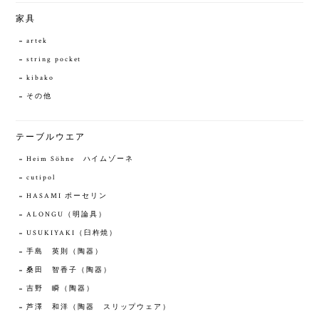
家具
artek
string pocket
kibako
その他
テーブルウエア
Heim Söhne ハイムゾーネ
cutipol
HASAMI ポーセリン
ALONGU（明論具）
USUKIYAKI（臼杵焼）
手島 英則（陶器）
桑田 智香子（陶器）
吉野 瞬（陶器）
芦澤 和洋（陶器 スリップウェア）