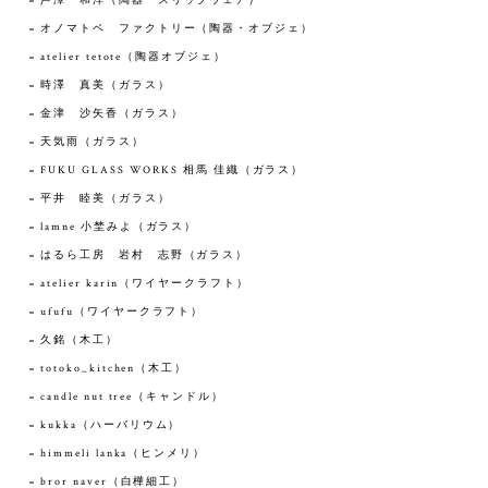
芦澤 和洋（陶器 スリップウェア）
オノマトペ ファクトリー（陶器・オブジェ）
atelier tetote（陶器オブジェ）
時澤 真美（ガラス）
金津 沙矢香（ガラス）
天気雨（ガラス）
FUKU GLASS WORKS 相馬 佳織（ガラス）
平井 睦美（ガラス）
lamne 小埜みよ（ガラス）
はるら工房 岩村 志野（ガラス）
atelier karin（ワイヤークラフト）
ufufu（ワイヤークラフト）
久銘（木工）
totoko_kitchen（木工）
candle nut tree（キャンドル）
kukka（ハーバリウム）
himmeli lanka（ヒンメリ）
bror naver（白樺細工）