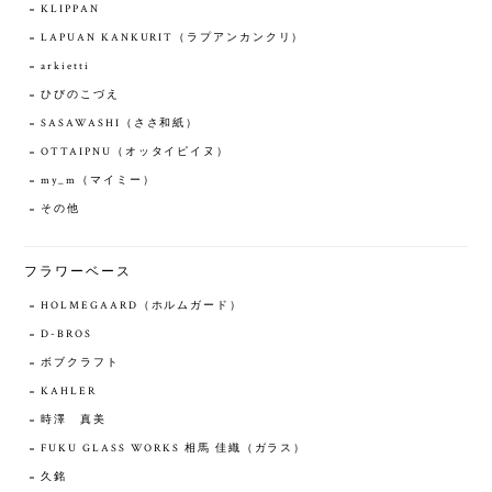
KLIPPAN
LAPUAN KANKURIT（ラプアンカンクリ）
arkietti
ひびのこづえ
SASAWASHI（ささ和紙）
OTTAIPNU（オッタイピイヌ）
my_m（マイミー）
その他
フラワーベース
HOLMEGAARD（ホルムガード）
D-BROS
ボブクラフト
KAHLER
時澤 真美
FUKU GLASS WORKS 相馬 佳織（ガラス）
久銘