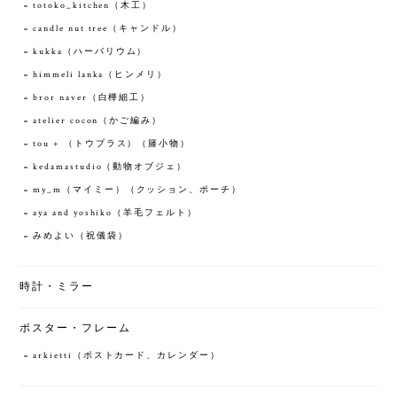
totoko_kitchen（木工）
candle nut tree（キャンドル）
kukka（ハーバリウム）
himmeli lanka（ヒンメリ）
bror naver（白樺細工）
atelier cocon（かご編み）
tou + （トウプラス）（籐小物）
kedamastudio（動物オブジェ）
my_m（マイミー）（クッション、ポーチ）
aya and yoshiko（羊毛フェルト）
みめよい（祝儀袋）
時計・ミラー
ポスター・フレーム
arkietti（ポストカード、カレンダー）