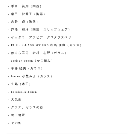
手島 英則（陶器）
桑田 智香子（陶器）
吉野 瞬（陶器）
芦澤 和洋（陶器 スリップウェア）
イッタラ、アラビア、グスタフスベリ
FUKU GLASS WORKS 相馬 佳織（ガラス）
はるら工房 岩村 志野（ガラス）
atelier cocon（かご編み）
平井 睦美（ガラス）
lamne 小埜みよ（ガラス）
久銘（木工）
totoko_kitchen
天気雨
グラス、ガラスの器
箸・箸置
その他