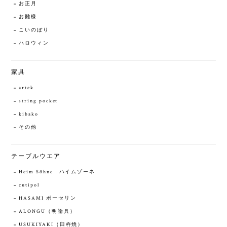
お正月
お雛様
こいのぼり
ハロウィン
家具
artek
string pocket
kibako
その他
テーブルウエア
Heim Söhne ハイムゾーネ
cutipol
HASAMI ポーセリン
ALONGU（明論具）
USUKIYAKI（臼杵焼）