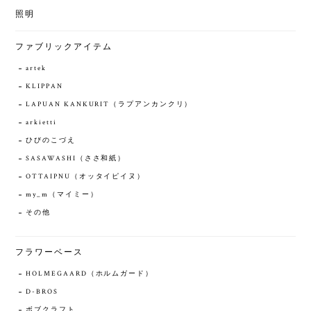
照明
ファブリックアイテム
artek
KLIPPAN
LAPUAN KANKURIT（ラプアンカンクリ）
arkietti
ひびのこづえ
SASAWASHI（ささ和紙）
OTTAIPNU（オッタイピイヌ）
my_m（マイミー）
その他
フラワーベース
HOLMEGAARD（ホルムガード）
D-BROS
ボブクラフト