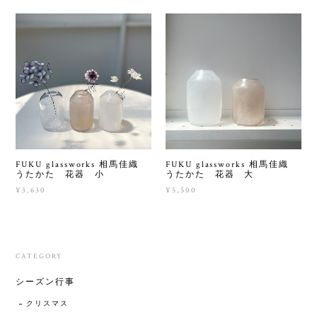
FUKU glassworks 相馬佳織
FUKU glassworks 相馬佳織
うたかた 花器 小
うたかた 花器 大
¥3,630
¥5,500
CATEGORY
シーズン行事
クリスマス