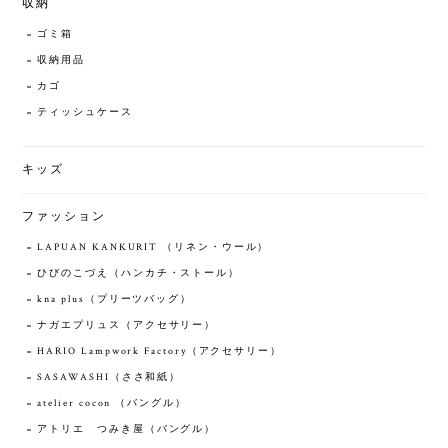
収納
ゴミ箱
収納用品
カゴ
ティッシュケース
キッズ
ファッション
LAPUAN KANKURIT （リネン・ウール）
ひびのこづえ（ハンカチ・ストール）
kna plus（プリーツバッグ）
ナガエプリュス（アクセサリー）
HARIO Lampwork Factory（アクセサリー）
SASAWASHI（ささ和紙）
atelier cocon （バングル）
アトリエ つみき屋（バングル）