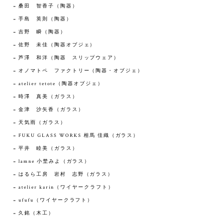
桑田 智香子（陶器）
手島 英則（陶器）
吉野 瞬（陶器）
佐野 未佳（陶器オブジェ）
芦澤 和洋（陶器 スリップウェア）
オノマトペ ファクトリー（陶器・オブジェ）
atelier tetote（陶器オブジェ）
時澤 真美（ガラス）
金津 沙矢香（ガラス）
天気雨（ガラス）
FUKU GLASS WORKS 相馬 佳織（ガラス）
平井 睦美（ガラス）
lamne 小埜みよ（ガラス）
はるら工房 岩村 志野（ガラス）
atelier karin（ワイヤークラフト）
ufufu（ワイヤークラフト）
久銘（木工）