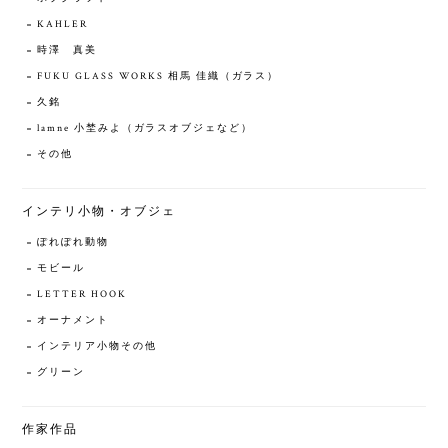
KAHLER
時澤 真美
FUKU GLASS WORKS 相馬 佳織（ガラス）
久銘
lamne 小埜みよ（ガラスオブジェなど）
その他
インテリ小物・オブジェ
ぽれぽれ動物
モビール
LETTER HOOK
オーナメント
インテリア小物その他
グリーン
作家作品