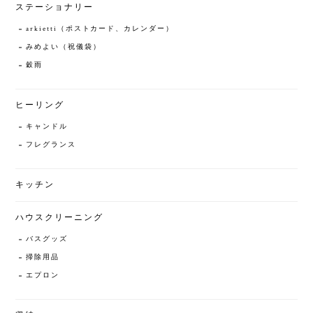
ステーショナリー
arkietti（ポストカード、カレンダー）
みめよい（祝儀袋）
穀雨
ヒーリング
キャンドル
フレグランス
キッチン
ハウスクリーニング
バスグッズ
掃除用品
エプロン