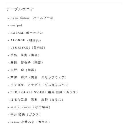
テーブルウエア
Heim Söhne ハイムゾーネ
cutipol
HASAMI ポーセリン
ALONGU（明論具）
USUKIYAKI（臼杵焼）
手島 英則（陶器）
桑田 智香子（陶器）
吉野 瞬（陶器）
芦澤 和洋（陶器 スリップウェア）
イッタラ、アラビア、グスタフスベリ
FUKU GLASS WORKS 相馬 佳織（ガラス）
はるら工房 岩村 志野（ガラス）
atelier cocon（かご編み）
平井 睦美（ガラス）
lamne 小埜みよ（ガラス）