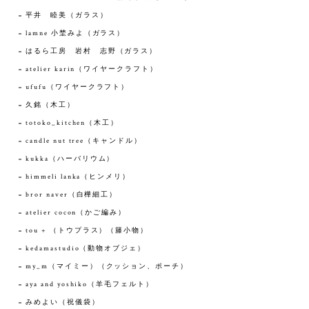
平井 睦美（ガラス）
lamne 小埜みよ（ガラス）
はるら工房 岩村 志野（ガラス）
atelier karin（ワイヤークラフト）
ufufu（ワイヤークラフト）
久銘（木工）
totoko_kitchen（木工）
candle nut tree（キャンドル）
kukka（ハーバリウム）
himmeli lanka（ヒンメリ）
bror naver（白樺細工）
atelier cocon（かご編み）
tou + （トウプラス）（籐小物）
kedamastudio（動物オブジェ）
my_m（マイミー）（クッション、ポーチ）
aya and yoshiko（羊毛フェルト）
みめよい（祝儀袋）