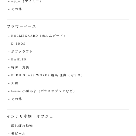
my_m（マイミー）
その他
フラワーベース
HOLMEGAARD（ホルムガード）
D-BROS
ボブクラフト
KAHLER
時澤 真美
FUKU GLASS WORKS 相馬 佳織（ガラス）
久銘
lamne 小埜みよ（ガラスオブジェなど）
その他
インテリ小物・オブジェ
ぽれぽれ動物
モビール