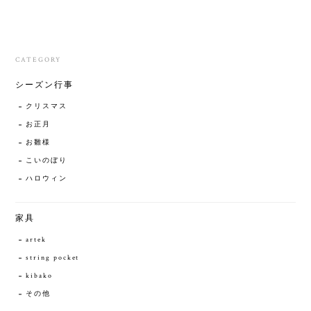
CATEGORY
シーズン行事
クリスマス
お正月
お雛様
こいのぼり
ハロウィン
家具
artek
string pocket
kibako
その他