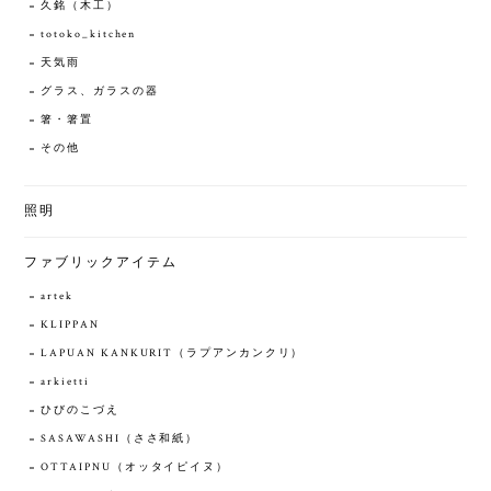
久銘（木工）
totoko_kitchen
天気雨
グラス、ガラスの器
箸・箸置
その他
照明
ファブリックアイテム
artek
KLIPPAN
LAPUAN KANKURIT（ラプアンカンクリ）
arkietti
ひびのこづえ
SASAWASHI（ささ和紙）
OTTAIPNU（オッタイピイヌ）