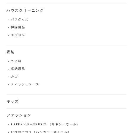
ハウスクリーニング
バスグッズ
掃除用品
エプロン
収納
ゴミ箱
収納用品
カゴ
ティッシュケース
キッズ
ファッション
LAPUAN KANKURIT （リネン・ウール）
ひびのこづえ（ハンカチ・ストール）