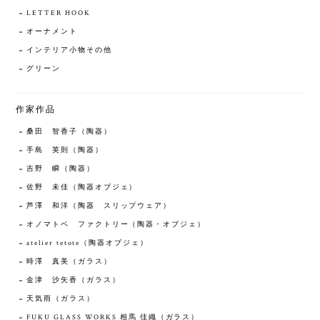
LETTER HOOK
オーナメント
インテリア小物その他
グリーン
作家作品
桑田 智香子（陶器）
手島 英則（陶器）
吉野 瞬（陶器）
佐野 未佳（陶器オブジェ）
芦澤 和洋（陶器 スリップウェア）
オノマトペ ファクトリー（陶器・オブジェ）
atelier tetote（陶器オブジェ）
時澤 真美（ガラス）
金津 沙矢香（ガラス）
天気雨（ガラス）
FUKU GLASS WORKS 相馬 佳織（ガラス）