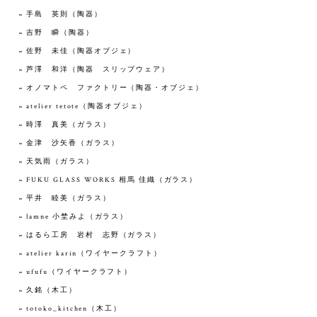
手島 英則（陶器）
吉野 瞬（陶器）
佐野 未佳（陶器オブジェ）
芦澤 和洋（陶器 スリップウェア）
オノマトペ ファクトリー（陶器・オブジェ）
atelier tetote（陶器オブジェ）
時澤 真美（ガラス）
金津 沙矢香（ガラス）
天気雨（ガラス）
FUKU GLASS WORKS 相馬 佳織（ガラス）
平井 睦美（ガラス）
lamne 小埜みよ（ガラス）
はるら工房 岩村 志野（ガラス）
atelier karin（ワイヤークラフト）
ufufu（ワイヤークラフト）
久銘（木工）
totoko_kitchen（木工）