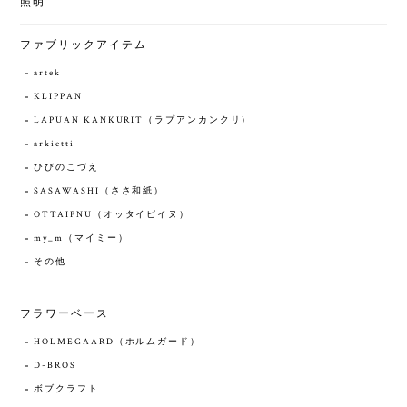
照明
ファブリックアイテム
artek
KLIPPAN
LAPUAN KANKURIT（ラプアンカンクリ）
arkietti
ひびのこづえ
SASAWASHI（ささ和紙）
OTTAIPNU（オッタイピイヌ）
my_m（マイミー）
その他
フラワーベース
HOLMEGAARD（ホルムガード）
D-BROS
ボブクラフト