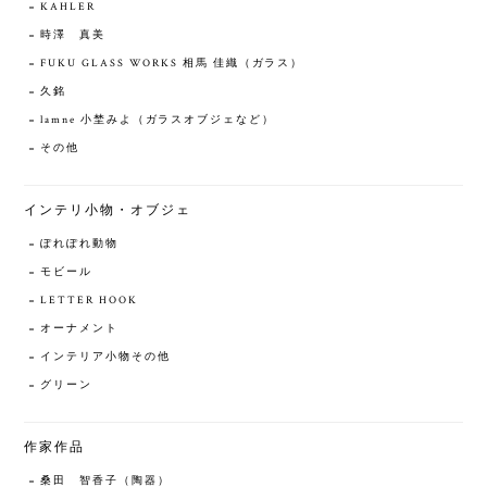
KAHLER
時澤 真美
FUKU GLASS WORKS 相馬 佳織（ガラス）
久銘
lamne 小埜みよ（ガラスオブジェなど）
その他
インテリ小物・オブジェ
ぽれぽれ動物
モビール
LETTER HOOK
オーナメント
インテリア小物その他
グリーン
作家作品
桑田 智香子（陶器）