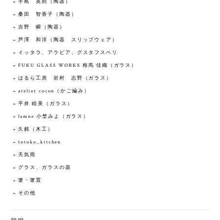
手島 英則（陶器）
桑田 智香子（陶器）
吉野 瞬（陶器）
芦澤 和洋（陶器 スリップウェア）
イッタラ、アラビア、グスタフスベリ
FUKU GLASS WORKS 相馬 佳織（ガラス）
はるら工房 岩村 志野（ガラス）
atelier cocon（かご編み）
平井 睦美（ガラス）
lamne 小埜みよ（ガラス）
久銘（木工）
totoko_kitchen
天気雨
グラス、ガラスの器
箸・箸置
その他