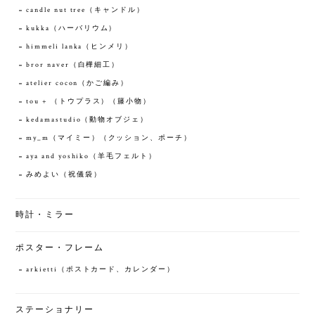
candle nut tree（キャンドル）
kukka（ハーバリウム）
himmeli lanka（ヒンメリ）
bror naver（白樺細工）
atelier cocon（かご編み）
tou + （トウプラス）（籐小物）
kedamastudio（動物オブジェ）
my_m（マイミー）（クッション、ポーチ）
aya and yoshiko（羊毛フェルト）
みめよい（祝儀袋）
時計・ミラー
ポスター・フレーム
arkietti（ポストカード、カレンダー）
ステーショナリー