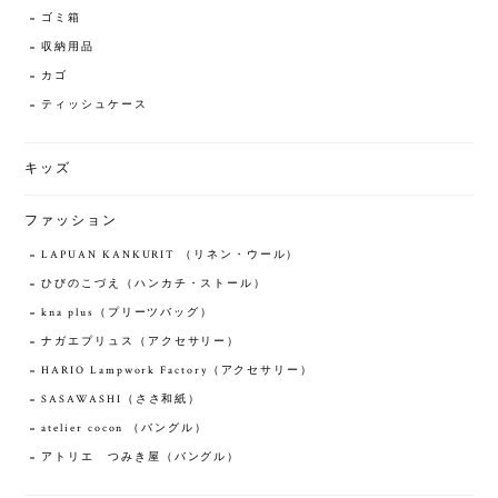
ゴミ箱
収納用品
カゴ
ティッシュケース
キッズ
ファッション
LAPUAN KANKURIT （リネン・ウール）
ひびのこづえ（ハンカチ・ストール）
kna plus（プリーツバッグ）
ナガエプリュス（アクセサリー）
HARIO Lampwork Factory（アクセサリー）
SASAWASHI（ささ和紙）
atelier cocon （バングル）
アトリエ つみき屋（バングル）