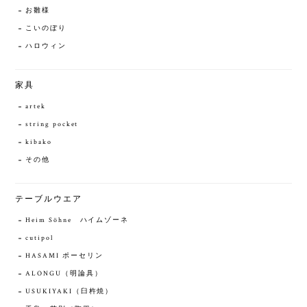
お雛様
こいのぼり
ハロウィン
家具
artek
string pocket
kibako
その他
テーブルウエア
Heim Söhne ハイムゾーネ
cutipol
HASAMI ポーセリン
ALONGU（明論具）
USUKIYAKI（臼杵焼）