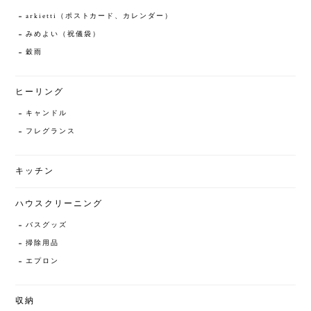
arkietti（ポストカード、カレンダー）
みめよい（祝儀袋）
穀雨
ヒーリング
キャンドル
フレグランス
キッチン
ハウスクリーニング
バスグッズ
掃除用品
エプロン
収納