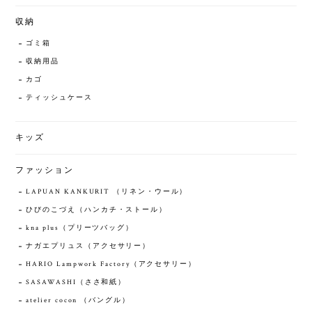
収納
ゴミ箱
収納用品
カゴ
ティッシュケース
キッズ
ファッション
LAPUAN KANKURIT （リネン・ウール）
ひびのこづえ（ハンカチ・ストール）
kna plus（プリーツバッグ）
ナガエプリュス（アクセサリー）
HARIO Lampwork Factory（アクセサリー）
SASAWASHI（ささ和紙）
atelier cocon （バングル）