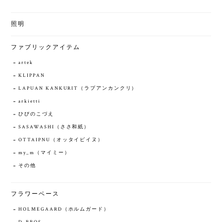
照明
ファブリックアイテム
artek
KLIPPAN
LAPUAN KANKURIT（ラプアンカンクリ）
arkietti
ひびのこづえ
SASAWASHI（ささ和紙）
OTTAIPNU（オッタイピイヌ）
my_m（マイミー）
その他
フラワーベース
HOLMEGAARD（ホルムガード）