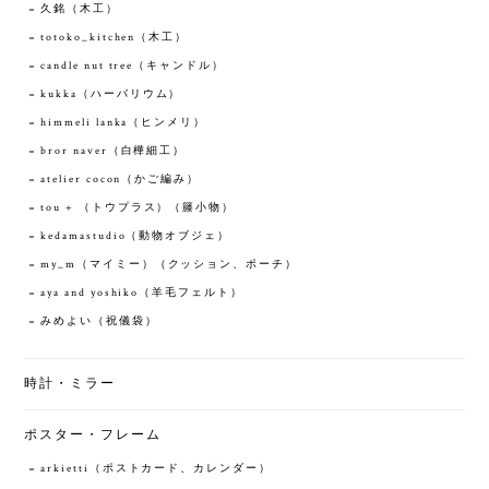
久銘（木工）
totoko_kitchen（木工）
candle nut tree（キャンドル）
kukka（ハーバリウム）
himmeli lanka（ヒンメリ）
bror naver（白樺細工）
atelier cocon（かご編み）
tou + （トウプラス）（籐小物）
kedamastudio（動物オブジェ）
my_m（マイミー）（クッション、ポーチ）
aya and yoshiko（羊毛フェルト）
みめよい（祝儀袋）
時計・ミラー
ポスター・フレーム
arkietti（ポストカード、カレンダー）