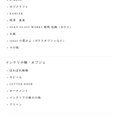
D-BROS
ボブクラフト
KAHLER
時澤 真美
FUKU GLASS WORKS 相馬 佳織（ガラス）
久銘
lamne 小埜みよ（ガラスオブジェなど）
その他
インテリ小物・オブジェ
ぽれぽれ動物
モビール
LETTER HOOK
オーナメント
インテリア小物その他
グリーン