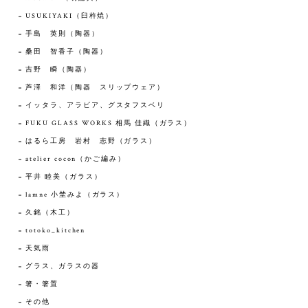
USUKIYAKI（臼杵焼）
手島 英則（陶器）
桑田 智香子（陶器）
吉野 瞬（陶器）
芦澤 和洋（陶器 スリップウェア）
イッタラ、アラビア、グスタフスベリ
FUKU GLASS WORKS 相馬 佳織（ガラス）
はるら工房 岩村 志野（ガラス）
atelier cocon（かご編み）
平井 睦美（ガラス）
lamne 小埜みよ（ガラス）
久銘（木工）
totoko_kitchen
天気雨
グラス、ガラスの器
箸・箸置
その他