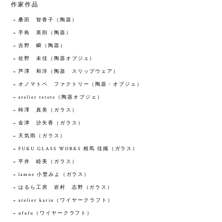
作家作品
桑田 智香子（陶器）
手島 英則（陶器）
吉野 瞬（陶器）
佐野 未佳（陶器オブジェ）
芦澤 和洋（陶器 スリップウェア）
オノマトペ ファクトリー（陶器・オブジェ）
atelier tetote（陶器オブジェ）
時澤 真美（ガラス）
金津 沙矢香（ガラス）
天気雨（ガラス）
FUKU GLASS WORKS 相馬 佳織（ガラス）
平井 睦美（ガラス）
lamne 小埜みよ（ガラス）
はるら工房 岩村 志野（ガラス）
atelier karin（ワイヤークラフト）
ufufu（ワイヤークラフト）