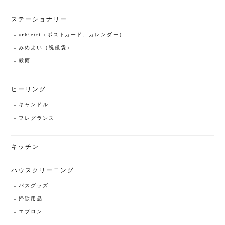
ステーショナリー
arkietti（ポストカード、カレンダー）
みめよい（祝儀袋）
穀雨
ヒーリング
キャンドル
フレグランス
キッチン
ハウスクリーニング
バスグッズ
掃除用品
エプロン