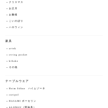
クリスマス
お正月
お雛様
こいのぼり
ハロウィン
家具
artek
string pocket
kibako
その他
テーブルウエア
Heim Söhne ハイムゾーネ
cutipol
HASAMI ポーセリン
ALONGU（明論具）