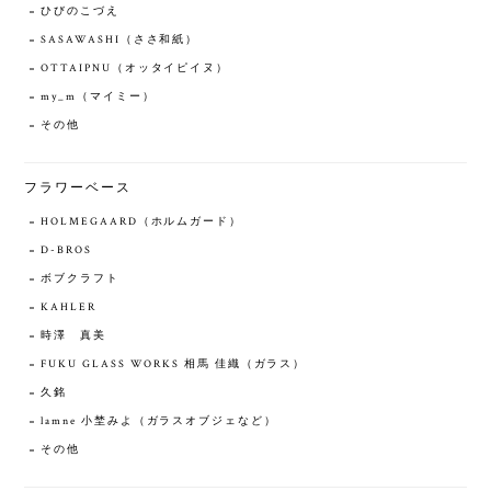
ひびのこづえ
SASAWASHI（ささ和紙）
OTTAIPNU（オッタイピイヌ）
my_m（マイミー）
その他
フラワーベース
HOLMEGAARD（ホルムガード）
D-BROS
ボブクラフト
KAHLER
時澤 真美
FUKU GLASS WORKS 相馬 佳織（ガラス）
久銘
lamne 小埜みよ（ガラスオブジェなど）
その他