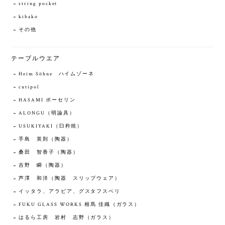
string pocket
kibako
その他
テーブルウエア
Heim Söhne ハイムゾーネ
cutipol
HASAMI ポーセリン
ALONGU（明論具）
USUKIYAKI（臼杵焼）
手島 英則（陶器）
桑田 智香子（陶器）
吉野 瞬（陶器）
芦澤 和洋（陶器 スリップウェア）
イッタラ、アラビア、グスタフスベリ
FUKU GLASS WORKS 相馬 佳織（ガラス）
はるら工房 岩村 志野（ガラス）