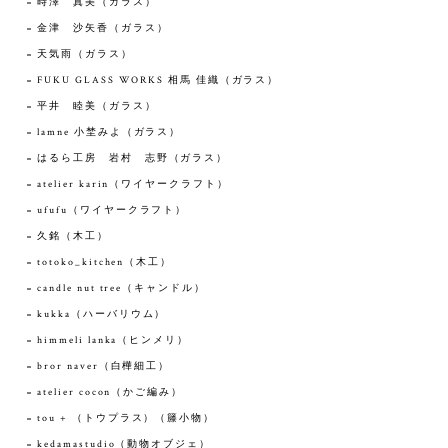
時澤 真美（ガラス）
金津 沙矢香（ガラス）
天気雨（ガラス）
FUKU GLASS WORKS 相馬 佳織（ガラス）
平井 睦美（ガラス）
lamne 小埜みよ（ガラス）
はるら工房 岩村 志野（ガラス）
atelier karin（ワイヤークラフト）
ufufu（ワイヤークラフト）
久銘（木工）
totoko_kitchen（木工）
candle nut tree（キャンドル）
kukka（ハーバリウム）
himmeli lanka（ヒンメリ）
bror naver（白樺細工）
atelier cocon（かご編み）
tou + （トウプラス）（籐小物）
kedamastudio（動物オブジェ）