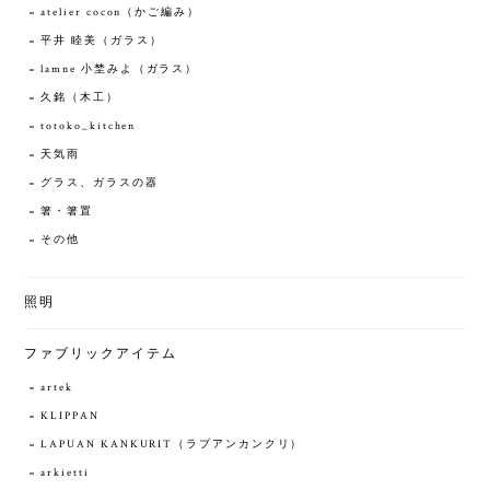
atelier cocon（かご編み）
平井 睦美（ガラス）
lamne 小埜みよ（ガラス）
久銘（木工）
totoko_kitchen
天気雨
グラス、ガラスの器
箸・箸置
その他
照明
ファブリックアイテム
artek
KLIPPAN
LAPUAN KANKURIT（ラプアンカンクリ）
arkietti