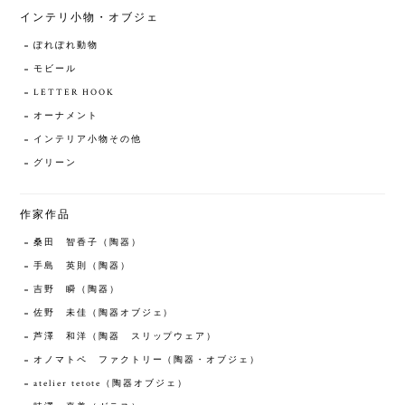
インテリ小物・オブジェ
ぽれぽれ動物
モビール
LETTER HOOK
オーナメント
インテリア小物その他
グリーン
作家作品
桑田 智香子（陶器）
手島 英則（陶器）
吉野 瞬（陶器）
佐野 未佳（陶器オブジェ）
芦澤 和洋（陶器 スリップウェア）
オノマトペ ファクトリー（陶器・オブジェ）
atelier tetote（陶器オブジェ）