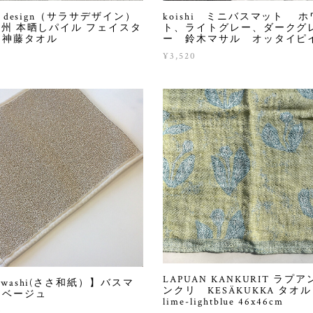
sa design（サラサデザイン）
koishi ミニバスマット 
 泉州 本晒しパイル フェイスタ
ト、ライトグレー、ダークグ
 神藤タオル
ー 鈴木マサル オッタイピ
0
¥3,520
LAPUAN KANKURIT ラプ
sawashi(ささ和紙）】バスマ
ンクリ KESÄKUKKA タオル
 ベージュ
lime-lightblue 46x46cm
0