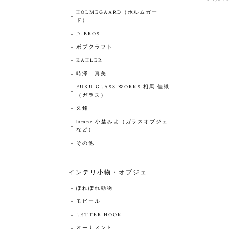
HOLMEGAARD（ホルムガー
ド）
D-BROS
ボブクラフト
KAHLER
時澤 真美
FUKU GLASS WORKS 相馬 佳織
（ガラス）
久銘
lamne 小埜みよ（ガラスオブジェ
など）
その他
インテリ小物・オブジェ
ぽれぽれ動物
モビール
LETTER HOOK
オーナメント