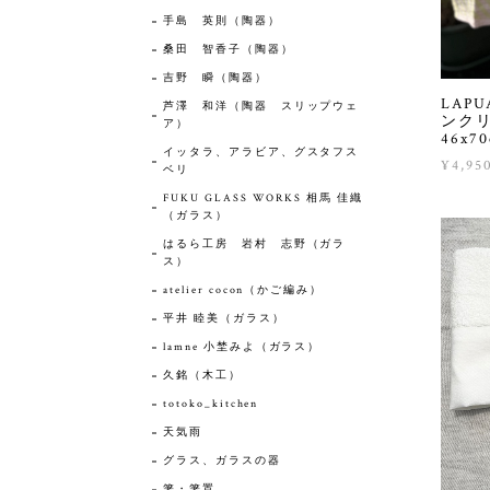
手島 英則（陶器）
桑田 智香子（陶器）
吉野 瞬（陶器）
LAP
芦澤 和洋（陶器 スリップウェ
ンクリ
ア）
46x7
イッタラ、アラビア、グスタフス
¥4,95
ベリ
FUKU GLASS WORKS 相馬 佳織
（ガラス）
はるら工房 岩村 志野（ガラ
ス）
atelier cocon（かご編み）
平井 睦美（ガラス）
lamne 小埜みよ（ガラス）
久銘（木工）
totoko_kitchen
天気雨
グラス、ガラスの器
箸・箸置