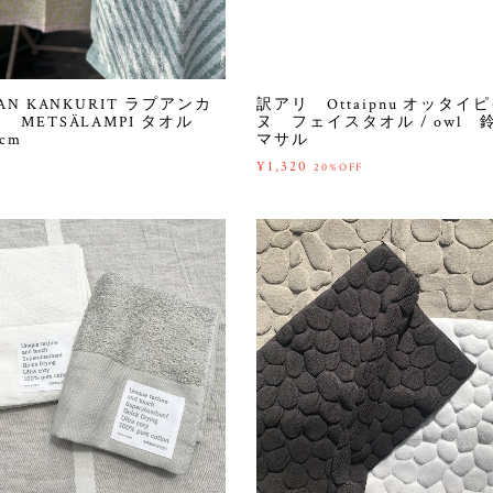
UAN KANKURIT ラプアンカ
訳アリ Ottaipnu オッタイ
 METSÄLAMPI タオル
ヌ フェイスタオル / owl 
0cm
マサル
0
¥1,320
20%OFF