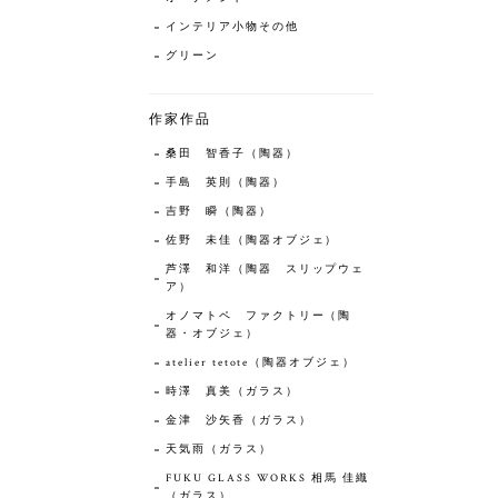
インテリア小物その他
グリーン
作家作品
桑田 智香子（陶器）
手島 英則（陶器）
吉野 瞬（陶器）
佐野 未佳（陶器オブジェ）
芦澤 和洋（陶器 スリップウェ
ア）
オノマトペ ファクトリー（陶
器・オブジェ）
atelier tetote（陶器オブジェ）
時澤 真美（ガラス）
金津 沙矢香（ガラス）
天気雨（ガラス）
FUKU GLASS WORKS 相馬 佳織
（ガラス）