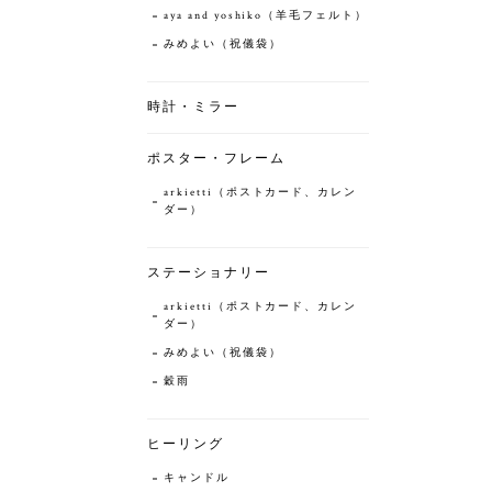
aya and yoshiko（羊毛フェルト）
みめよい（祝儀袋）
時計・ミラー
ポスター・フレーム
arkietti（ポストカード、カレン
ダー）
ステーショナリー
arkietti（ポストカード、カレン
ダー）
みめよい（祝儀袋）
穀雨
ヒーリング
キャンドル