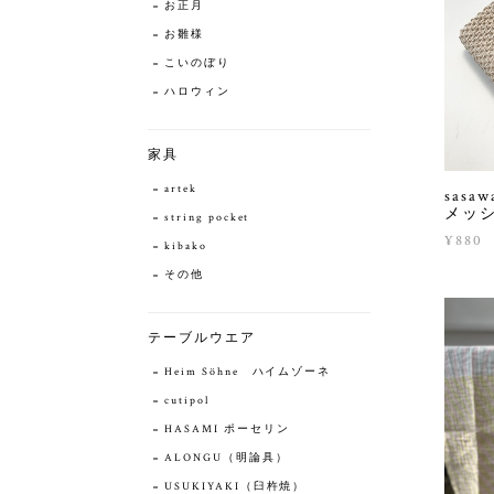
お正月
お雛様
こいのぼり
ハロウィン
家具
artek
sas
メッ
string pocket
¥880
kibako
その他
テーブルウエア
Heim Söhne ハイムゾーネ
cutipol
HASAMI ポーセリン
ALONGU（明論具）
USUKIYAKI（臼杵焼）