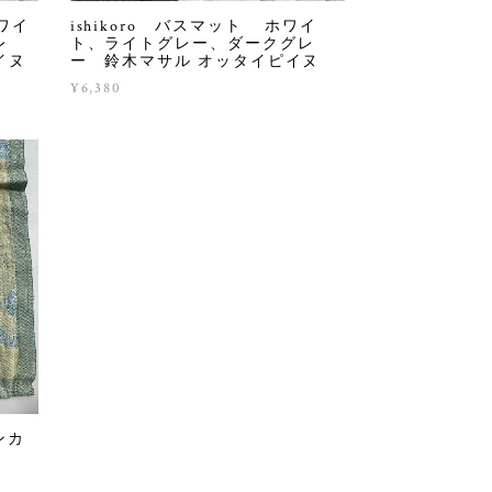
ホワイ
ishikoro バスマット ホワイ
レ
ト、ライトグレー、ダークグレ
イヌ
ー 鈴木マサル オッタイピイヌ
¥6,380
アンカ