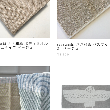
awashi ささ和紙 ボディタオル
sasawashi ささ和紙 バスマッ
シュタイプ ベージュ
S ベージュ
¥3,300