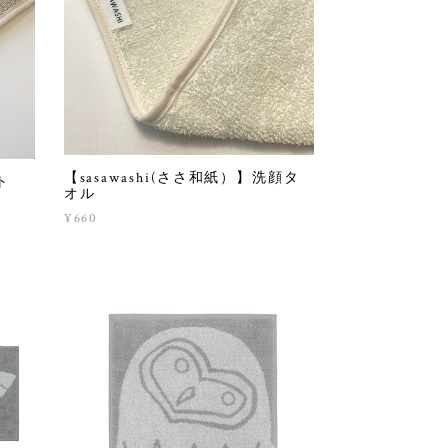
【sasawashi(ささ和紙）】洗顔タ
ト
オル
¥660