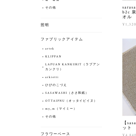
sara
その他
b2c
オル
¥1,32
照明
ファブリックアイテム
artek
KLIPPAN
LAPUAN KANKURIT（ラプアン
カンクリ）
arkietti
ひびのこづえ
SASAWASHI（ささ和紙）
OTTAIPNU（オッタイピイヌ）
my_m（マイミー）
その他
【sa
ット
フラワーベース
¥4,84