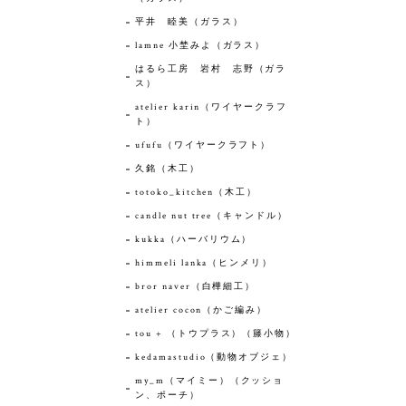
平井 睦美（ガラス）
lamne 小埜みよ（ガラス）
はるら工房 岩村 志野（ガラ
ス）
atelier karin（ワイヤークラフ
ト）
ufufu（ワイヤークラフト）
久銘（木工）
totoko_kitchen（木工）
candle nut tree（キャンドル）
kukka（ハーバリウム）
himmeli lanka（ヒンメリ）
bror naver（白樺細工）
atelier cocon（かご編み）
tou + （トウプラス）（籐小物）
kedamastudio（動物オブジェ）
my_m（マイミー）（クッショ
ン、ポーチ）