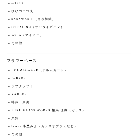
arkietti
ひびのこづえ
SASAWASHI（ささ和紙）
OTTAIPNU（オッタイピイヌ）
my_m（マイミー）
その他
フラワーベース
HOLMEGAARD（ホルムガード）
D-BROS
ボブクラフト
KAHLER
時澤 真美
FUKU GLASS WORKS 相馬 佳織（ガラス）
久銘
lamne 小埜みよ（ガラスオブジェなど）
その他