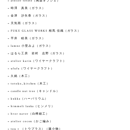
atelier tetote（陶器オブジェ）
時澤 真美（ガラス）
金津 沙矢香（ガラス）
天気雨（ガラス）
FUKU GLASS WORKS 相馬 佳織（ガラス）
平井 睦美（ガラス）
lamne 小埜みよ（ガラス）
はるら工房 岩村 志野（ガラス）
atelier karin（ワイヤークラフト）
ufufu（ワイヤークラフト）
久銘（木工）
totoko_kitchen（木工）
candle nut tree（キャンドル）
kukka（ハーバリウム）
himmeli lanka（ヒンメリ）
bror naver（白樺細工）
atelier cocon（かご編み）
tou + （トウプラス）（籐小物）