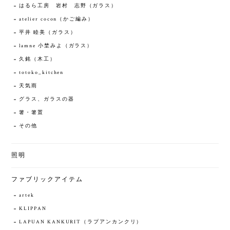
はるら工房 岩村 志野（ガラス）
atelier cocon（かご編み）
平井 睦美（ガラス）
lamne 小埜みよ（ガラス）
久銘（木工）
totoko_kitchen
天気雨
グラス、ガラスの器
箸・箸置
その他
照明
ファブリックアイテム
artek
KLIPPAN
LAPUAN KANKURIT（ラプアンカンクリ）