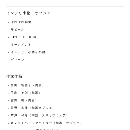
インテリ小物・オブジェ
ぽれぽれ動物
モビール
LETTER HOOK
オーナメント
インテリア小物その他
グリーン
作家作品
桑田 智香子（陶器）
手島 英則（陶器）
吉野 瞬（陶器）
佐野 未佳（陶器オブジェ）
芦澤 和洋（陶器 スリップウェア）
オノマトペ ファクトリー（陶器・オブジェ）