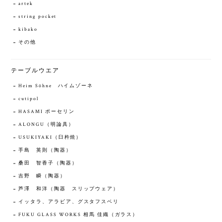
artek
string pocket
kibako
その他
テーブルウエア
Heim Söhne ハイムゾーネ
cutipol
HASAMI ポーセリン
ALONGU（明論具）
USUKIYAKI（臼杵焼）
手島 英則（陶器）
桑田 智香子（陶器）
吉野 瞬（陶器）
芦澤 和洋（陶器 スリップウェア）
イッタラ、アラビア、グスタフスベリ
FUKU GLASS WORKS 相馬 佳織（ガラス）