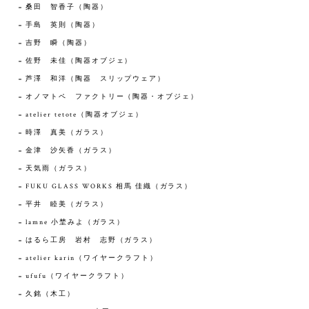
桑田 智香子（陶器）
手島 英則（陶器）
吉野 瞬（陶器）
佐野 未佳（陶器オブジェ）
芦澤 和洋（陶器 スリップウェア）
オノマトペ ファクトリー（陶器・オブジェ）
atelier tetote（陶器オブジェ）
時澤 真美（ガラス）
金津 沙矢香（ガラス）
天気雨（ガラス）
FUKU GLASS WORKS 相馬 佳織（ガラス）
平井 睦美（ガラス）
lamne 小埜みよ（ガラス）
はるら工房 岩村 志野（ガラス）
atelier karin（ワイヤークラフト）
ufufu（ワイヤークラフト）
久銘（木工）