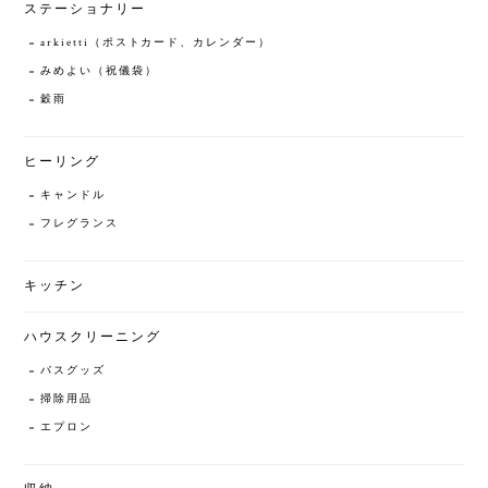
ステーショナリー
arkietti（ポストカード、カレンダー）
みめよい（祝儀袋）
穀雨
ヒーリング
キャンドル
フレグランス
キッチン
ハウスクリーニング
バスグッズ
掃除用品
エプロン