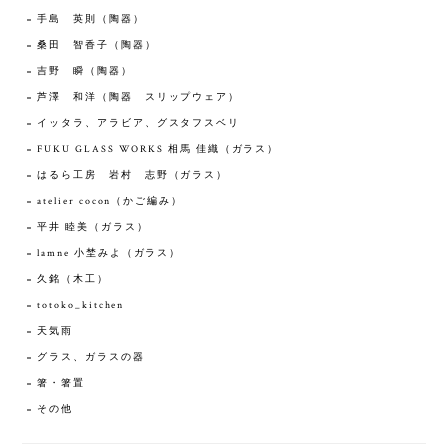
手島 英則（陶器）
桑田 智香子（陶器）
吉野 瞬（陶器）
芦澤 和洋（陶器 スリップウェア）
イッタラ、アラビア、グスタフスベリ
FUKU GLASS WORKS 相馬 佳織（ガラス）
はるら工房 岩村 志野（ガラス）
atelier cocon（かご編み）
平井 睦美（ガラス）
lamne 小埜みよ（ガラス）
久銘（木工）
totoko_kitchen
天気雨
グラス、ガラスの器
箸・箸置
その他