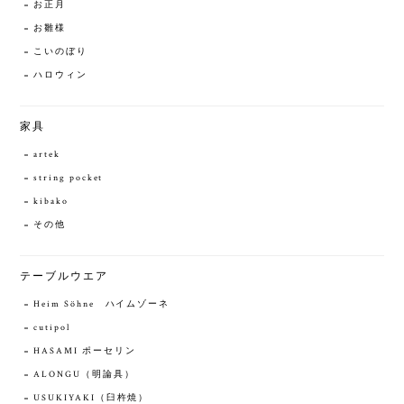
お正月
お雛様
こいのぼり
ハロウィン
家具
artek
string pocket
kibako
その他
テーブルウエア
Heim Söhne ハイムゾーネ
cutipol
HASAMI ポーセリン
ALONGU（明論具）
USUKIYAKI（臼杵焼）