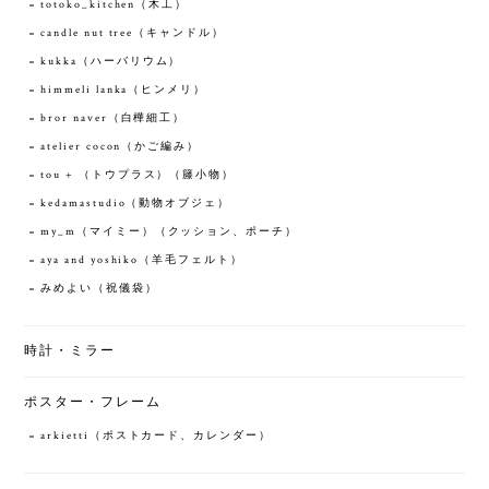
totoko_kitchen（木工）
candle nut tree（キャンドル）
kukka（ハーバリウム）
himmeli lanka（ヒンメリ）
bror naver（白樺細工）
atelier cocon（かご編み）
tou + （トウプラス）（籐小物）
kedamastudio（動物オブジェ）
my_m（マイミー）（クッション、ポーチ）
aya and yoshiko（羊毛フェルト）
みめよい（祝儀袋）
時計・ミラー
ポスター・フレーム
arkietti（ポストカード、カレンダー）