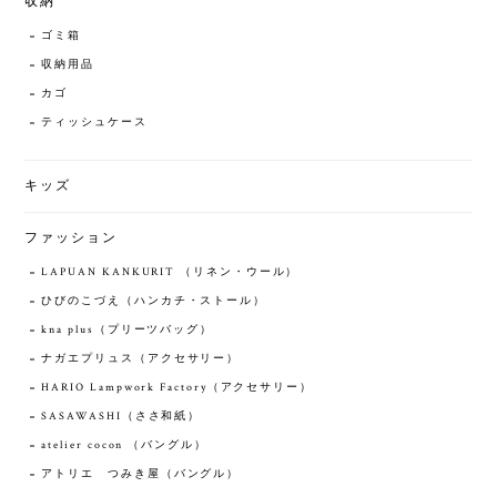
収納
ゴミ箱
収納用品
カゴ
ティッシュケース
キッズ
ファッション
LAPUAN KANKURIT （リネン・ウール）
ひびのこづえ（ハンカチ・ストール）
kna plus（プリーツバッグ）
ナガエプリュス（アクセサリー）
HARIO Lampwork Factory（アクセサリー）
SASAWASHI（ささ和紙）
atelier cocon （バングル）
アトリエ つみき屋（バングル）