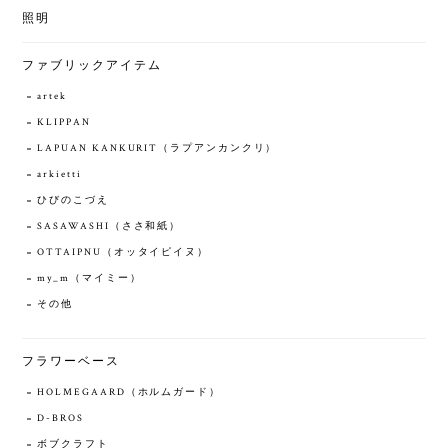
照明
ファブリックアイテム
artek
KLIPPAN
LAPUAN KANKURIT（ラプアンカンクリ）
arkietti
ひびのこづえ
SASAWASHI（ささ和紙）
OTTAIPNU（オッタイピイヌ）
my_m（マイミー）
その他
フラワーベース
HOLMEGAARD（ホルムガード）
D-BROS
ボブクラフト