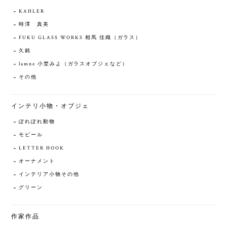
KAHLER
時澤 真美
FUKU GLASS WORKS 相馬 佳織（ガラス）
久銘
lamne 小埜みよ（ガラスオブジェなど）
その他
インテリ小物・オブジェ
ぽれぽれ動物
モビール
LETTER HOOK
オーナメント
インテリア小物その他
グリーン
作家作品