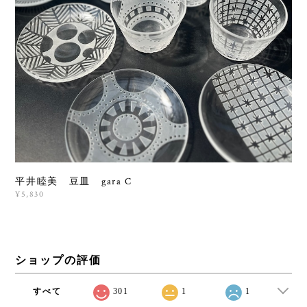
平井睦美 豆皿 gara C
¥5,830
ショップの評価
すべて
301
1
1