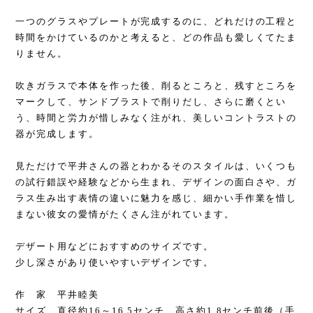
一つのグラスやプレートが完成するのに、どれだけの工程と
時間をかけているのかと考えると、どの作品も愛しくてたま
りません。
吹きガラスで本体を作った後、削るところと、残すところを
マークして、サンドブラストで削りだし、さらに磨くとい
う、時間と労力が惜しみなく注がれ、美しいコントラストの
器が完成します。
見ただけで平井さんの器とわかるそのスタイルは、いくつも
の試行錯誤や経験などから生まれ、デザインの面白さや、ガ
ラス生み出す表情の違いに魅力を感じ、細かい手作業を惜し
まない彼女の愛情がたくさん注がれています。
デザート用などにおすすめのサイズです。
少し深さがあり使いやすいデザインです。
作 家 平井睦美
サイズ 直径約16～16.5センチ、高さ約1.8センチ前後（手