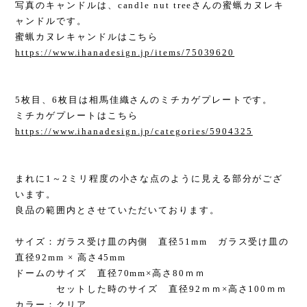
写真のキャンドルは、candle nut treeさんの蜜蝋カヌレキ
ャンドルです。
蜜蝋カヌレキャンドルはこちら
https://www.ihanadesign.jp/items/75039620
5枚目、6枚目は相馬佳織さんのミチカゲプレートです。
ミチカゲプレートはこちら
https://www.ihanadesign.jp/categories/5904325
まれに1～2ミリ程度の小さな点のように見える部分がござ
います。
良品の範囲内とさせていただいております。
サイズ：ガラス受け皿の内側 直径51mm ガラス受け皿の
直径92mm × 高さ45mm
ドームのサイズ 直径70mm×高さ80ｍｍ
セットした時のサイズ 直径92ｍｍ×高さ100ｍｍ
カラー：クリア