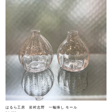
はるら工房 岩村志野 一輪挿し モール