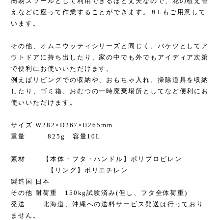
簡易スツールとして利用できるほど丈夫なので、花の植え替
えなどに座って作業することができます。８Lもご用意して
います。
その他、オムニウッティシリーズと同じく、バケツとしてア
ウトドアに持ち出したり、家の中でも外でもアイディア次第
で便利にお使いいただけます。
例えばリビングでの収納や、おもちゃ入れ、掃除道具を収納
したり、ゴミ箱、おむつの一時廃棄場所としてなど便利にお
使いいただけます。
サイズ W282×D267×H265mm
重量 825g 容量10L
素材 【本体・フタ・ハンドル】ポリプロピレン
【リング】ポリエチレン
製造国 日本
その他 耐荷重 150kg試験済み(但し、フタ全体荷重)
発送 北海道、沖縄への送料サービス発送は行っており
ません。