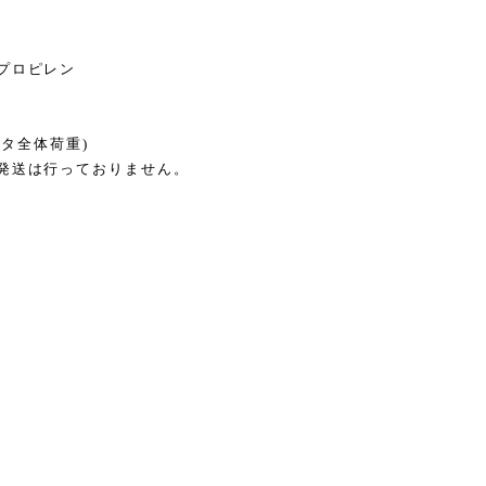
プロピレン
フタ全体荷重)
発送は行っておりません。