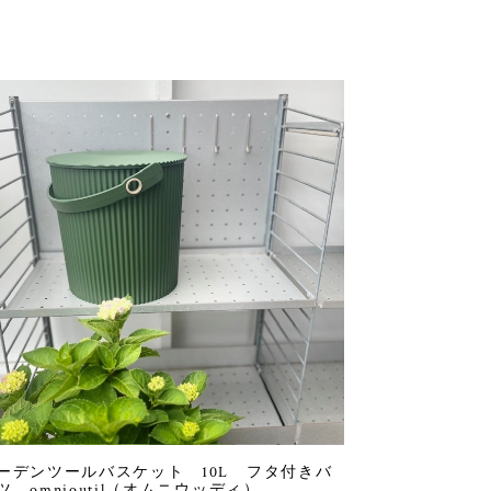
ーデンツールバスケット 10L フタ付きバ
ツ omnioutil（オムニウッディ）