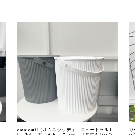
Ｌ
omnioutil（オムニウッディ）ニュートラルＬ
ガ
L 20L ホワイト グレー フタ付きバケツ
ケ