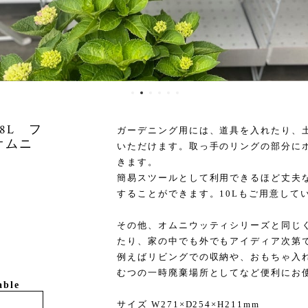
8L フ
ガーデニング用には、道具を入れたり、
（オムニ
いただけます。取っ手のリングの部分に
きます。
簡易スツールとして利用できるほど丈夫
することができます。10Lもご用意して
その他、オムニウッティシリーズと同じ
たり、家の中でも外でもアイディア次第
例えばリビングでの収納や、おもちゃ入
むつの一時廃棄場所としてなど便利にお
able
サイズ W271×D254×H211mm