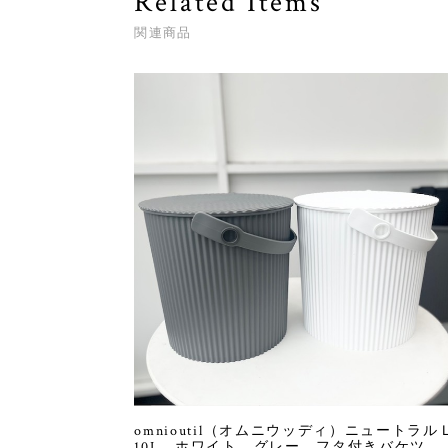
Related Items
関連商品
omnioutil（オムニウッディ）ニュートラル
10L ホワイト グレー フタ付きバケツ