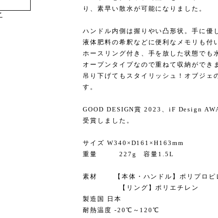
り、素早い散水が可能になりました。
け
ハンドル内側は握りやい凸形状。手に優
液体肥料の希釈などに便利なメモリも付
ホースリング付き、手を放した状態でも
オープンタイプなので重ねて収納ができ
吊り下げてもスタイリッシュ！オブジェ
す。
GOOD DESIGN賞 2023、iF Design AW
受賞しました。
サイズ W340×D161×H163mm
重量 227g 容量1.5L
素材 【本体・ハンドル】ポリプロピ
【リング】ポリエチレン
製造国 日本
耐熱温度 -20℃～120℃