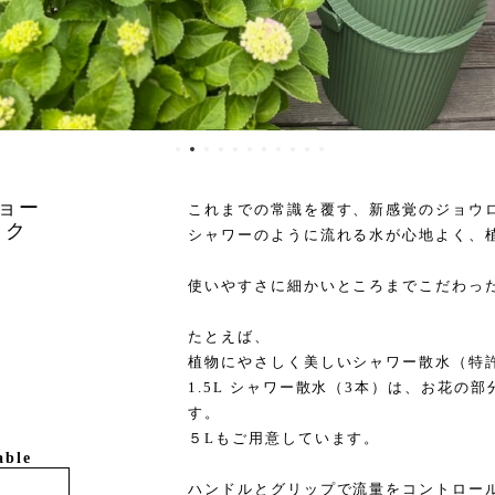
ジョー
これまでの常識を覆す、新感覚のジョウ
ラック
シャワーのように流れる水が心地よく、
使いやすさに細かいところまでこだわっ
たとえば、
植物にやさしく美しいシャワー散水（特
1.5L シャワー散水（3本）は、お花の
す。
５Lもご用意しています。
able
ハンドルとグリップで流量をコントロー