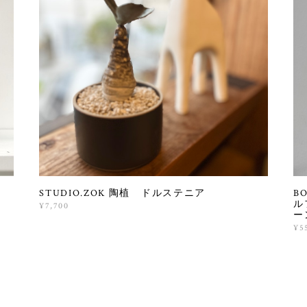
ク
STUDIO.ZOK 陶植 ドルステニア
B
ル
¥7,700
ー
¥5