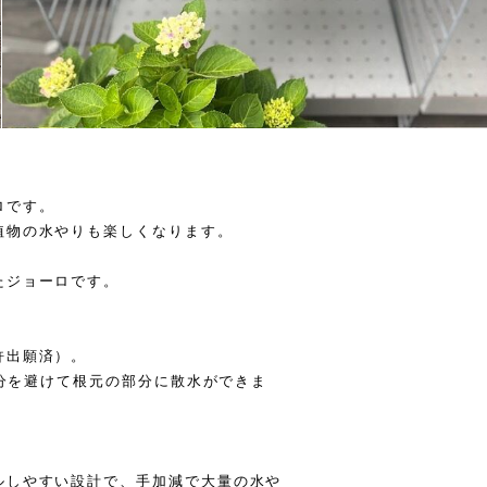
ロです。
植物の水やりも楽しくなります。
たジョーロです。
許出願済）。
部分を避けて根元の部分に散水ができま
ルしやすい設計で、手加減で大量の水や