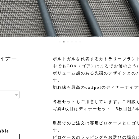
ディナー
ポルトガルを代表するカトラリーブランドCu
中でもGOA（ゴア）はまるでお箸のよう
ボリューム感のある先端のデザインとの
す。
切れ味も最高のcutipolのディナーナイ
各種セットもご用意しています。ご相談
写真4枚目はディナーセット、5枚目は3
単品でのご注文は専用ピロケースとロゴ
す。
able
ピロケースのラッピングをお選びの場合