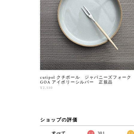
cutipol クチポール ジャパニーズフォー
GOA アイボリーシルバー 正規品
¥2,530
ショップの評価
すべて
301