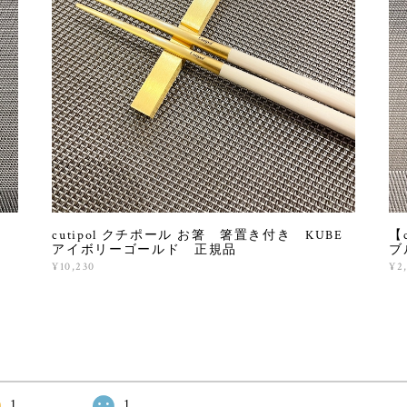
ク
cutipol クチポール お箸 箸置き付き KUBE
【
アイボリーゴールド 正規品
ブ
¥10,230
¥2
1
1