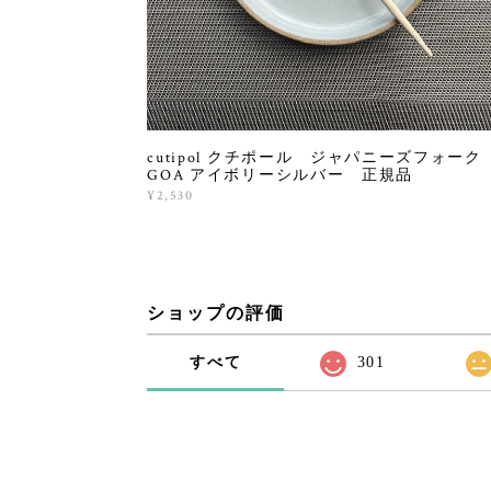
cutipol クチポール ジャパニーズフォー
GOA アイボリーシルバー 正規品
¥2,530
ショップの評価
すべて
301