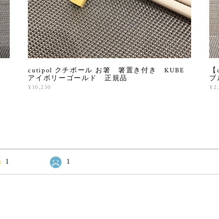
ク
cutipol クチポール お箸 箸置き付き KUBE
【
アイボリーゴールド 正規品
ブ
¥10,230
¥2
1
1