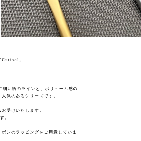
tipol。
。
に細い柄のラインと、ボリューム感の
く人気のあるシリーズです。
もお受けいたします。
です。
リボンのラッピングをご用意していま