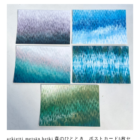
arkietti metsän hetki 森のひととき ポストカード5枚セ