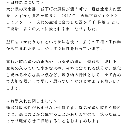
＜臼杵焼について＞
大分県の東南部、城下町の風情が漂う町で一度は途絶えた窯
を、わずかな資料を頼りに、2015年に再興プロジェクトと
してスタート、現代の生活に合わせた器を「 臼杵焼 」とし
て復活、多くの人々に愛される器になりました。
型打ち（かたうち）という技法を使い、多くの工程の手作業
から生まれた器は、少しずつ個性を持っています。
重ねた時の多少の歪みや、カタチの違い、焼成後に現れる、
空気の入っていた小さな穴や、材料に含まれる鉄分が、酸化
し現れる小さな黒い点など、焼き物の特性として、全て含め
て大切な器として愛しく思っていただけますようお願いいた
します。
＜お手入れに関しまして＞
磁器は吸水性があまりない性質です。湿気が多い時期や場所
では、裏にカビが発生することがありますので、洗った後し
っかり乾燥させて収納することをおすすめします。