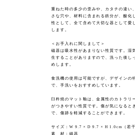
重ねた時の多少の歪みや、カタチの違い
さな穴や、材料に含まれる鉄分が、酸化
性として、全て含めて大切な器として愛
します。
＜お手入れに関しまして＞
磁器は吸水性があまりない性質です。湿
生することがありますので、洗った後し
めします。
食洗機の使用は可能ですが、デザインの
で、手洗いをおすすめしています。
臼杵焼のマット釉は、金属性のカトラリ
がつきやすい性質です。傷が気になると
で、傷跡を軽減することができます。
サイズ：W 9.7 × D 9.7 × H 1.0
素 材：磁器