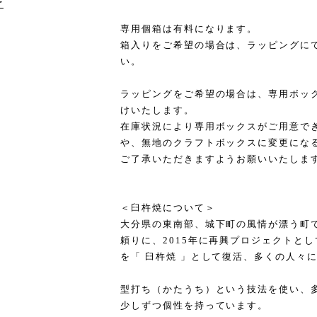
け
専用個箱は有料になります。
箱入りをご希望の場合は、ラッピングに
い。
ラッピングをご希望の場合は、専用ボッ
けいたします。
在庫状況により専用ボックスがご用意で
や、無地のクラフトボックスに変更にな
ご了承いただきますようお願いいたしま
＜臼杵焼について＞
大分県の東南部、城下町の風情が漂う町
頼りに、2015年に再興プロジェクトと
を「 臼杵焼 」として復活、多くの人々
型打ち（かたうち）という技法を使い、
少しずつ個性を持っています。