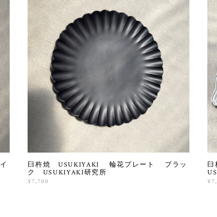
ワイ
臼杵焼 USUKIYAKI 輪花プレート ブラッ
臼
ク USUKIYAKI研究所
U
¥7,700
¥7