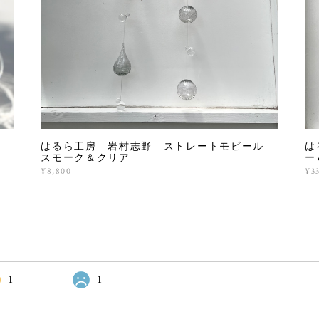
はるら工房 岩村志野 ストレートモビール
は
スモーク＆クリア
ー
¥8,800
¥3
1
1