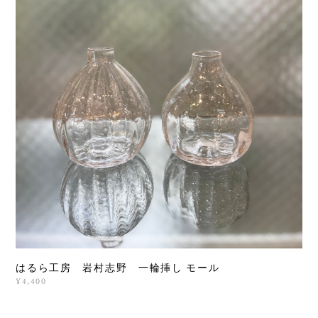
はるら工房 岩村志野 一輪挿し モール
¥4,400