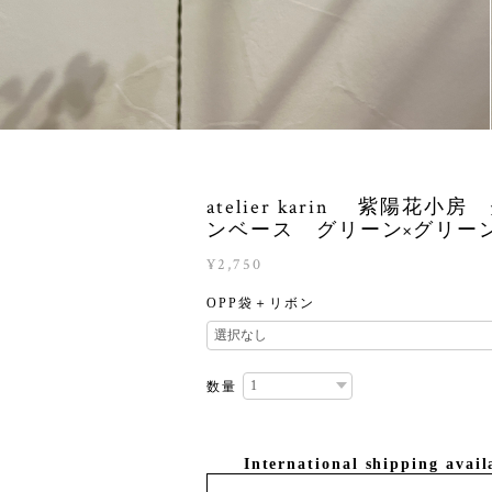
atelier karin 紫陽花小
ンベース グリーン×グリー
¥2,750
OPP袋＋リボン
数量
International shipping avail