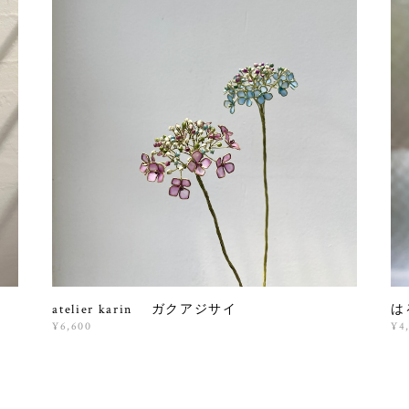
ース
atelier karin ガクアジサイ
は
¥6,600
¥4