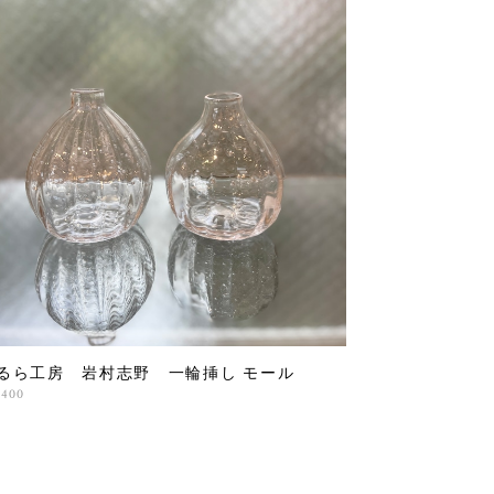
るら工房 岩村志野 一輪挿し モール
,400