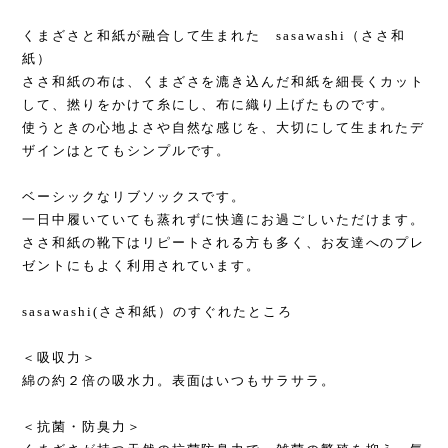
くまざさと和紙が融合して生まれた sasawashi（ささ和
紙）
ささ和紙の布は、くまざさを漉き込んだ和紙を細長くカット
して、撚りをかけて糸にし、布に織り上げたものです。
使うときの心地よさや自然な感じを、大切にして生まれたデ
ザインはとてもシンプルです。
ベーシックなリブソックスです。
一日中履いていても蒸れずに快適にお過ごしいただけます。
ささ和紙の靴下はリピートされる方も多く、お友達へのプレ
ゼントにもよく利用されています。
sasawashi(ささ和紙）のすぐれたところ
＜吸収力＞
綿の約２倍の吸水力。表面はいつもサラサラ。
＜抗菌・防臭力＞