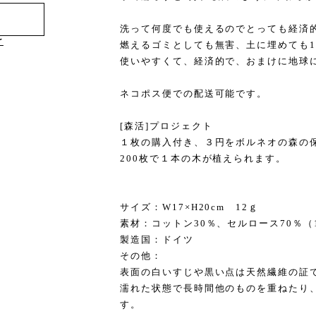
洗って何度でも使えるのでとっても経済
け
燃えるゴミとしても無害、土に埋めても1
使いやすくて、経済的で、おまけに地球
ネコポス便での配送可能です。
[森活]プロジェクト
１枚の購入付き、３円をボルネオの森の
200枚で１本の木が植えられます。
サイズ：W17×H20cm 12ｇ
素材：コットン30％、セルロース70％（
製造国：ドイツ
その他：
表面の白いすじや黒い点は天然繊維の証
濡れた状態で長時間他のものを重ねたり
す。