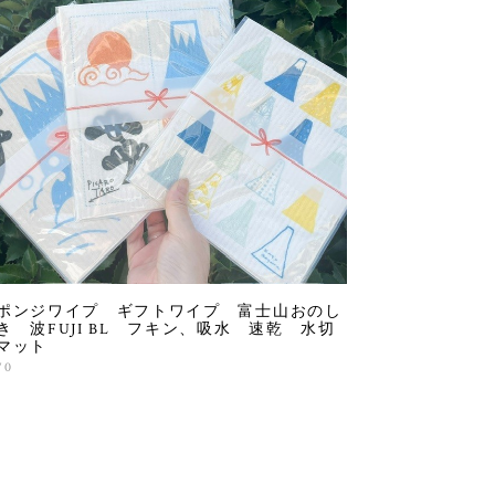
ポンジワイプ ギフトワイプ 富士山おのし
き 波FUJI BL フキン、吸水 速乾 水切
マット
70