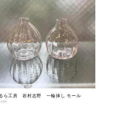
るら工房 岩村志野 一輪挿し モール
,400