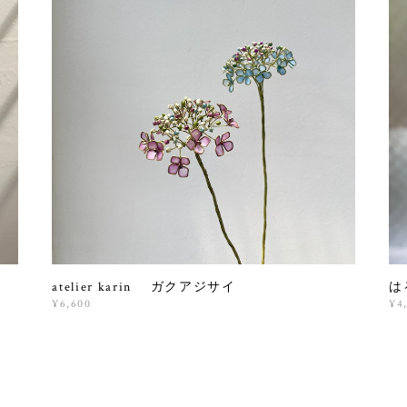
ース
atelier karin ガクアジサイ
は
¥6,600
¥4