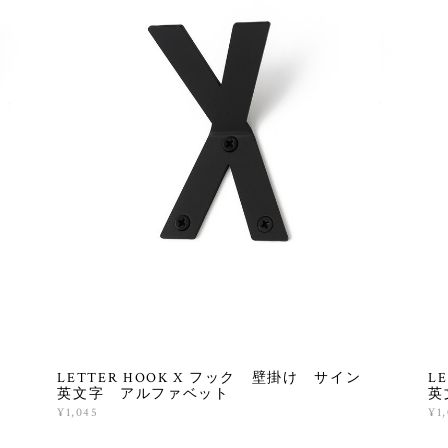
ン
LETTER HOOK X フック 壁掛け サイン
L
英文字 アルファベット
英
¥1,045
¥1