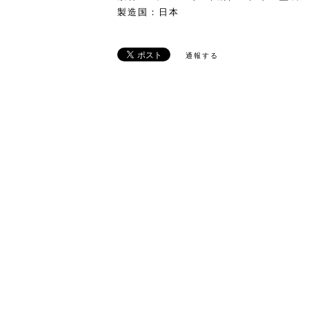
製造国：日本
通報する