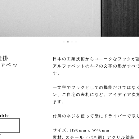
壁掛
日本の工業技術からユニークなフックが
ァベッ
アルファベットのA~Zの文字の形がすべ
す。
一文字でフックとしての機能だけではな
ン、ご自宅の表札になど、アイディア次
ます。
able
付属のネジを使って壁にドライバーで取
サイズ: H90mm x W46mm
け
素材: スチール（バネ鋼）アクリル塗装