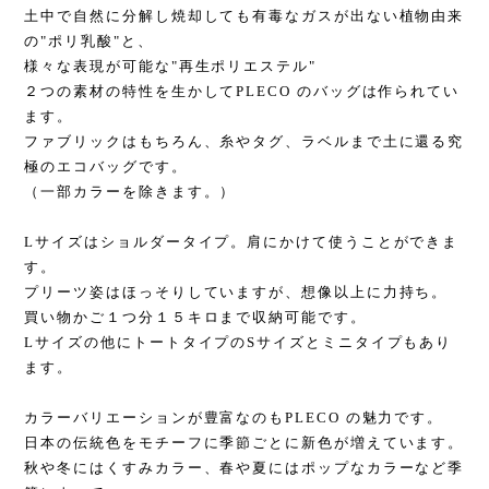
土中で自然に分解し焼却しても有毒なガスが出ない植物由来
の"ポリ乳酸"と、
様々な表現が可能な"再生ポリエステル"
２つの素材の特性を生かしてPLECO のバッグは作られてい
ます。
ファブリックはもちろん、糸やタグ、ラベルまで土に還る究
極のエコバッグです。
（一部カラーを除きます。）
Lサイズはショルダータイプ。肩にかけて使うことができま
す。
プリーツ姿はほっそりしていますが、想像以上に力持ち。
買い物かご１つ分１５キロまで収納可能です。
Lサイズの他にトートタイプのSサイズとミニタイプもあり
ます。
カラーバリエーションが豊富なのもPLECO の魅力です。
日本の伝統色をモチーフに季節ごとに新色が増えています。
秋や冬にはくすみカラー、春や夏にはポップなカラーなど季