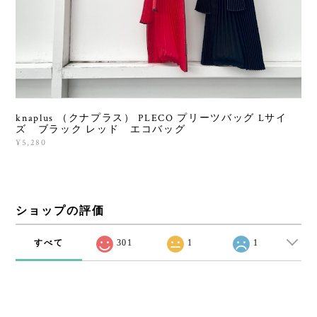
knaplus （クナプラス） PLECO プリーツバッグ Lサイ
ズ ブラック レッド エコバッグ
¥5,280
ショップの評価
すべて
301
1
1