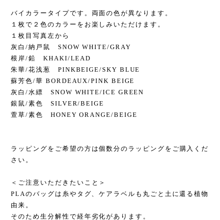
バイカラータイプです。両面の色が異なります。
１枚で２色のカラーをお楽しみいただけます。
１枚目写真左から
灰白/納戸鼠 SNOW WHITE/GRAY
根岸/鉛 KHAKI/LEAD
朱華/花浅葱 PINKBEIGE/SKY BLUE
蘇芳色/華 BORDEAUX/PINK BEIGE
灰白/水縹 SNOW WHITE/ICE GREEN
銀鼠/素色 SILVER/BEIGE
萱草/素色 HONEY ORANGE/BEIGE
ラッピングをご希望の方は個数分のラッピングをご購入くだ
さい。
＜ご注意いただきたいこと＞
PLAのバッグは糸やタグ、ケアラベルも丸ごと土に還る植物
由来。
そのため生分解性で経年劣化があります。