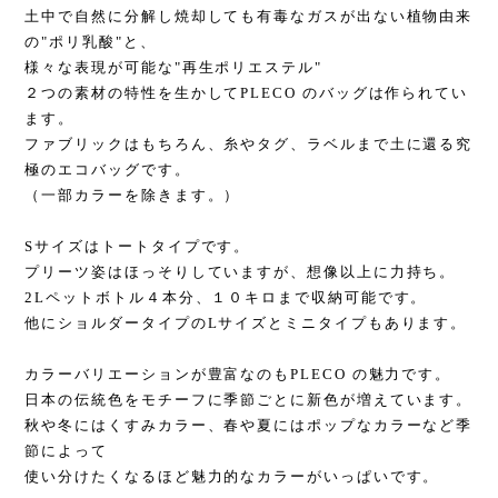
土中で自然に分解し焼却しても有毒なガスが出ない植物由来
の"ポリ乳酸"と、
様々な表現が可能な"再生ポリエステル"
２つの素材の特性を生かしてPLECO のバッグは作られてい
ます。
ファブリックはもちろん、糸やタグ、ラベルまで土に還る究
極のエコバッグです。
（一部カラーを除きます。）
Sサイズはトートタイプです。
プリーツ姿はほっそりしていますが、想像以上に力持ち。
2Lペットボトル４本分、１０キロまで収納可能です。
他にショルダータイプのLサイズとミニタイプもあります。
カラーバリエーションが豊富なのもPLECO の魅力です。
日本の伝統色をモチーフに季節ごとに新色が増えています。
秋や冬にはくすみカラー、春や夏にはポップなカラーなど季
節によって
使い分けたくなるほど魅力的なカラーがいっぱいです。