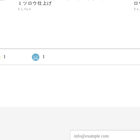
ミツロウ仕上げ
ロ
¥3,960
¥4
1
1