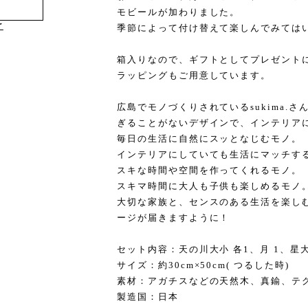
モビールが加わりました。
け
季節によって付け替えて楽しんでみては
箱入りなので、ギフトとしてプレゼント
ラッピングもご用意しています。
広島でモノづくりされているsukima.
ぎることがないデザインで、インテリア
毎日の生活に自然にスッとなじむモノ。
インテリアにしていても生活にマッチす
スキな時間や空間を作ってくれるモノ。
スキマ時間に大人も子供も楽しめるモノ
大切な家族と、センスのある生活を楽しむす
ージが届きますように！
セット内容：天の川⼤⼩ 各1、⽉ 1、星⼤
サイズ：約30cm×50cm( つるした時)
素材：アガチスなどの天然木、真鍮、テ
製造国：日本