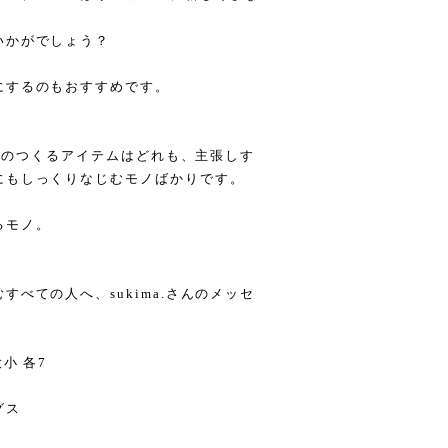
いかがでしょう？
にするのもおすすめです。
さんのつくるアイテムはどれも、主張しす
にもしっくりなじむモノばかりです。
るモノ。
。
べての人へ、sukima.さんのメッセ
⼩ 各7
グス