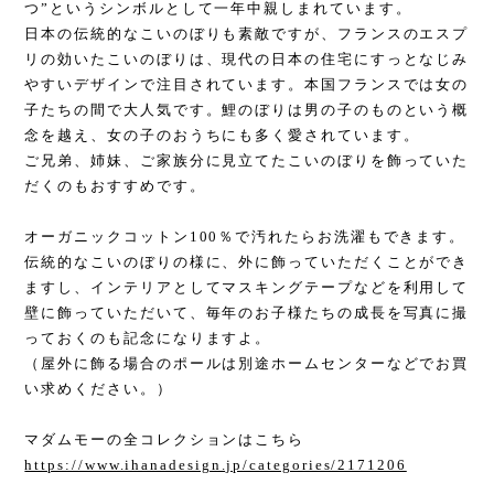
つ”というシンボルとして一年中親しまれています。
日本の伝統的なこいのぼりも素敵ですが、フランスのエスプ
リの効いたこいのぼりは、現代の日本の住宅にすっとなじみ
やすいデザインで注目されています。本国フランスでは女の
子たちの間で大人気です。鯉のぼりは男の子のものという概
念を越え、女の子のおうちにも多く愛されています。
ご兄弟、姉妹、ご家族分に見立てたこいのぼりを飾っていた
だくのもおすすめです。
オーガニックコットン100％で汚れたらお洗濯もできます。
伝統的なこいのぼりの様に、外に飾っていただくことができ
ますし、インテリアとしてマスキングテープなどを利用して
壁に飾っていただいて、毎年のお子様たちの成長を写真に撮
っておくのも記念になりますよ。
（屋外に飾る場合のポールは別途ホームセンターなどでお買
い求めください。）
マダムモーの全コレクションはこちら
https://www.ihanadesign.jp/categories/2171206