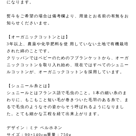
になります。
熨斗をご希望の場合は備考欄より、用途とお名前の有無をお
知らせくださいませ。
【オーガニックコットンとは】
3年以上、農薬や化学肥料を使 用していない土地で有機栽培
された綿のことです。
クリッパンではベビーのためのフブランケットから、オーガ
ニックコットンを取り入れ始め、現在ではすべてのシュニー
ルコットンが、オーガニックコットンを採用しています。
【シュニール糸とは】
シュニールとはフランス語で毛虫のこと。1本の細い糸のま
わりに、もこもこと短い毛が巻きついた毛羽のある糸で、ま
るで毛虫のようなその姿からそう呼ばれるようになりまし
た。とても細かな工程を経て出来上がります。
デザイン：ミナ ペルホネン
サイズ：90×140cm重量：750g