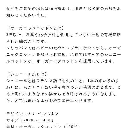
熨斗をご希望の場合は備考欄より、用途とお名前の有無をお
知らせくださいませ。
【オーガニックコットンとは】
3年以上、農薬や化学肥料を使 用していない土地で有機栽培
された綿のことです。
クリッパンではベビーのためのフブランケットから、オーガ
ニックコットンを取り入れ始め、現在ではすべてのシュニー
ルコットンが、オーガニックコットンを採用しています。
【シュニール糸とは】
シュニールとはフランス語で毛虫のこと。1本の細い糸のま
わりに、もこもこと短い毛が巻きついた毛羽のある糸で、ま
るで毛虫のようなその姿からそう呼ばれるようになりまし
た。とても細かな工程を経て出来上がります。
デザイン：ミナ ペルホネン
サイズ：70×90cm 400g
素材：オーガニックコットン（100％）