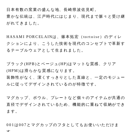
日本有数の窯業の盛んな地、長崎県波佐見町。
豊かな伝統は、江戸時代にはじまり、現代まで脈々と受け継
がれてきました。
HASAMI PORCELAINは、篠本拓宏（tortoise）のディレ
クションにより、こうした技術を現代のコンセプトで革新す
るテーブルウェアとして生まれました。
ブラック(HPB)とベージュ(HP)はマットな質感、クリア
(HPM)は滑らかな質感になります。
装飾性がなく、潔くすっきりとした直線と、一定のモジュー
ルに従ってデザインされているのが特徴です。
マグカップ、ボウル、プレートなど個々のアイテムが共通の
直径でデザインされているため、機能的に重ねて収納ができ
ます。
001は007とマグカップのフタとしてもお使いいただけま
す。