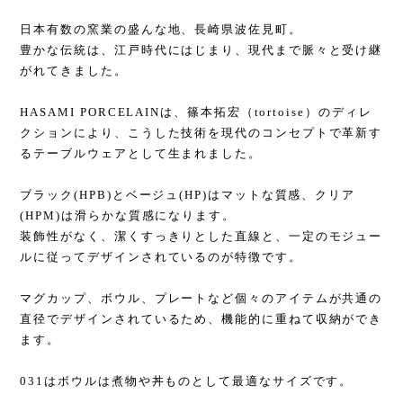
日本有数の窯業の盛んな地、長崎県波佐見町。
豊かな伝統は、江戸時代にはじまり、現代まで脈々と受け継
がれてきました。
HASAMI PORCELAINは、篠本拓宏（tortoise）のディレ
クションにより、こうした技術を現代のコンセプトで革新す
るテーブルウェアとして生まれました。
ブラック(HPB)とベージュ(HP)はマットな質感、クリア
(HPM)は滑らかな質感になります。
装飾性がなく、潔くすっきりとした直線と、一定のモジュー
ルに従ってデザインされているのが特徴です。
マグカップ、ボウル、プレートなど個々のアイテムが共通の
直径でデザインされているため、機能的に重ねて収納ができ
ます。
031はボウルは煮物や丼ものとして最適なサイズです。