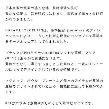
日本有数の窯業の盛んな地、長崎県波佐見町。
豊かな伝統は、江戸時代にはじまり、現代まで脈々と受け継
がれてきました。
HASAMI PORCELAINは、篠本拓宏（tortoise）のディレ
クションにより、こうした技術を現代のコンセプトで革新す
るテーブルウェアとして生まれました。
ブラック(HPB)とベージュ(HP)はマットな質感、クリア
(HPM)は滑らかな質感になります。
装飾性がなく、潔くすっきりとした直線と、一定のモジュー
ルに従ってデザインされているのが特徴です。
マグカップ、ボウル、プレートなど個々のアイテムが共通の
直径でデザインされているため、機能的に重ねて収納ができ
ます。
031はボウルは煮物や丼ものとして最適なサイズです。